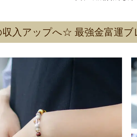
の収入アップへ☆
最強金富運ブ