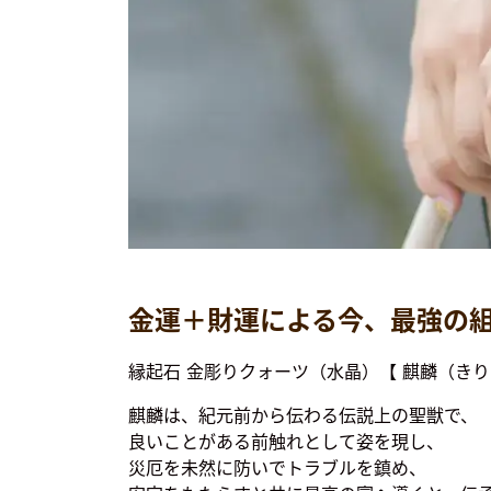
金運＋財運による今、最強の
縁起石 金彫りクォーツ（水晶）
【 麒麟（き
麒麟は、紀元前から伝わる伝説上の聖獣で、
良いことがある前触れとして姿を現し、
災厄を未然に防いでトラブルを鎮め、