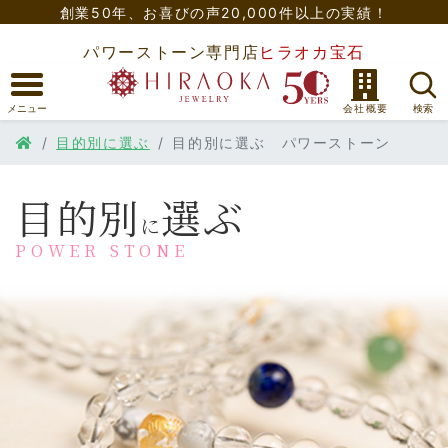
創業50年、
お喜びの声20,000件以上の実績！
パワーストーン専門店
ヒラオカ宝石
目的別に選ぶ
目的別に選ぶ パワーストーン
目的別
選ぶ
に
POWER STONE