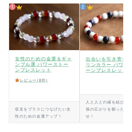
女性のための金運＆ギャ
出会いを引き寄せる
ンブル運 パワーストー
リンカラー パワー
ンブレスレット
ーンブレスレット
レビュー
(8件)
人と人との縁を結び、
収支をプラスにつなげたい女
係の広がりを願った組
性のための金運アップ！
せ！