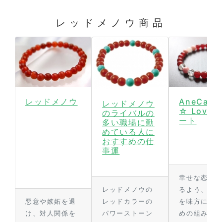
レッドメノウ商品
レッドメノウ
AneCan
レッドメノウ
☆ Love
のライバルの
ート
多い職場に勤
めている人に
おすすめの仕
事運
幸せな恋愛
レッドメノウの
るよう、Lov
悪意や嫉妬を退
レッドカラーの
を味方にす
け、対人関係を
パワーストーン
めの組み合