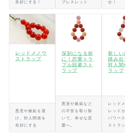
良好にする！
ブレスレット
せ！
レッドメノウ
深刻になる前
新しい恋
ストラップ
に！恋愛トラ
踏み出す
ブル回避スト
対人関係
ラップ
ラップ
悪意や嫉妬など
レッドメノ
悪意や嫉妬を退
の不安を取り除
レッドカラ
け、対人関係を
いて、幸せな恋
パワースト
良好にする
愛へ。
ストラップ