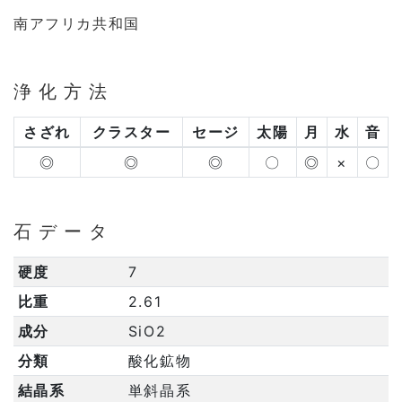
南アフリカ共和国
浄化方法
さざれ
クラスター
セージ
太陽
月
水
音
◎
◎
◎
〇
◎
×
〇
石データ
硬度
7
比重
2.61
成分
SiO2
分類
酸化鉱物
結晶系
単斜晶系