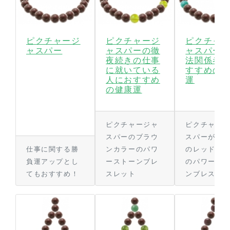
ピクチャージ
ピクチャージ
ピクチャ
ャスパー
ャスパーの徹
ャスパー
夜続きの仕事
法関係者
に就いている
すすめの
人におすすめ
運
の健康運
ピクチャージャ
ピクチャー
スパーのブラウ
スパーがベ
仕事に関する勝
ンカラーのパワ
のレッドカ
負運アップとし
ーストーンブレ
のパワース
てもおすすめ！
スレット
ンブレスレ