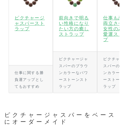
ピクチャージ
前向きで明る
仕事も恋
ャスパースト
い性格になり
両立させ
ラップ
たい方の癒し
女性の為
ストラップ
愛運スト
プ
ピクチャージャ
ピクチャー
スパーのブラウ
スパーのブ
仕事に関する勝
ンカラーなパワ
ンカラーの
負運アップとし
ーストーンスト
ーストーン
てもおすすめ
ラップ
ラップ
ピクチャージャスパーをベース
に
オーダーメイド