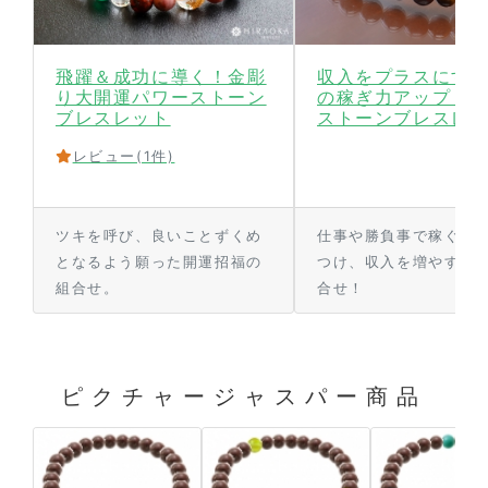
飛躍＆成功に導く！金彫
収入をプラスにす
り大開運パワーストーン
の稼ぎ力アップ！
ブレスレット
ストーンブレスレ
レビュー
(1件)
ツキを呼び、良いことずくめ
仕事や勝負事で稼ぐ力
となるよう願った開運招福の
つけ、収入を増やすた
組合せ。
合せ！
ピクチャージャスパー商品