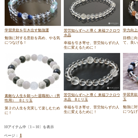
学習意欲を引き出す勉強運
学力向上
苦労知らずへと導く 来福フクロウ
水晶
勉強に対する意欲を高め、やる気
目標に向
につなげる！
て、良い
幸福を引き寄せ、苦労知らずの人
生に変えるために！
学習意欲
苦労知らずへと導く 来福フクロウ
素敵な人生を願った退職祝い（男
玉
水晶 8ミリ玉
性用） 8ミリ玉
勉強に対
幸福を引き寄せ、苦労知らずの人
第２の人生を充実して楽しむため
につなげ
生に変えるために！
に！
10アイテム中〔1～10〕を表示
1
ページ：