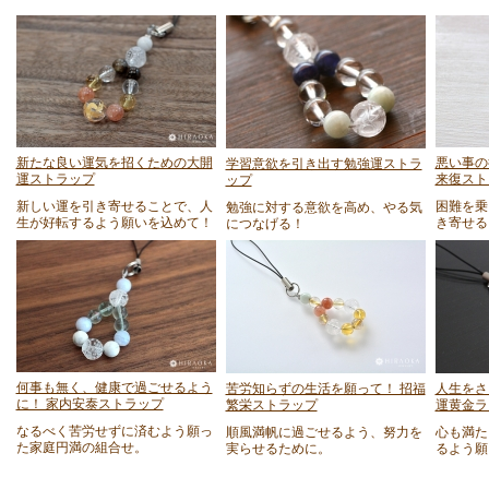
新たな良い運気を招くための大開
悪い事の
学習意欲を引き出す勉強運ストラ
運ストラップ
来復スト
ップ
新しい運を引き寄せることで、人
困難を乗
勉強に対する意欲を高め、やる気
生が好転するよう願いを込めて！
き寄せる
につなげる！
何事も無く、健康で過ごせるよう
苦労知らずの生活を願って！ 招福
人生をさ
に！ 家内安泰ストラップ
繁栄ストラップ
運黄金ラ
なるべく苦労せずに済むよう願っ
順風満帆に過ごせるよう、努力を
心も満た
た家庭円満の組合せ。
実らせるために。
るよう願