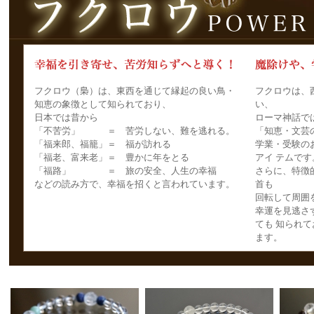
フクロウ（梟）は、東西を通じて縁起の良い鳥・
フクロウは、
知恵の象徴として知られており、
い、
日本では昔から
ローマ神話で
「不苦労」 ＝ 苦労しない、難を逃れる。
「知恵・文芸
「福来郎、福籠」＝ 福が訪れる
学業・受験の
「福老、富来老」＝ 豊かに年をとる
アイ テムです
「福路」 ＝ 旅の安全、人生の幸福
さらに、特徴
などの読み方で、幸福を招くと言われています。
首も
回転して周囲
幸運を見逃さ
ても 知られ
ます。