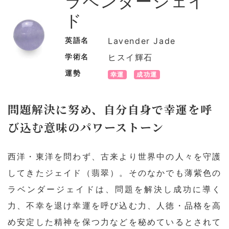
ラベンダージェイ
ド
英語名
Lavender Jade
学術名
ヒスイ輝石
運勢
幸運
成功運
問題解決に努め、自分自身で幸運を呼
び込む意味のパワーストーン
西洋・東洋を問わず、古来より世界中の人々を守護
してきたジェイド（翡翠）。そのなかでも薄紫色の
ラベンダージェイドは、問題を解決し成功に導く
力、不幸を退け幸運を呼び込む力、人徳・品格を高
め安定した精神を保つ力などを秘めているとされて