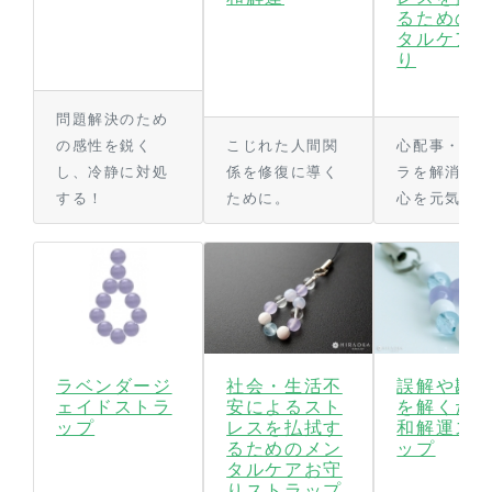
るための
タルケア
り
問題解決のため
の感性を鋭く
こじれた人間関
心配事・イ
し、冷静に対処
係を修復に導く
ラを解消し
する！
ために。
心を元気に
社会・生活不
誤解や勘
ラベンダージ
安によるスト
を解くた
ェイドストラ
レスを払拭す
和解運ス
ップ
るためのメン
ップ
タルケアお守
りストラップ