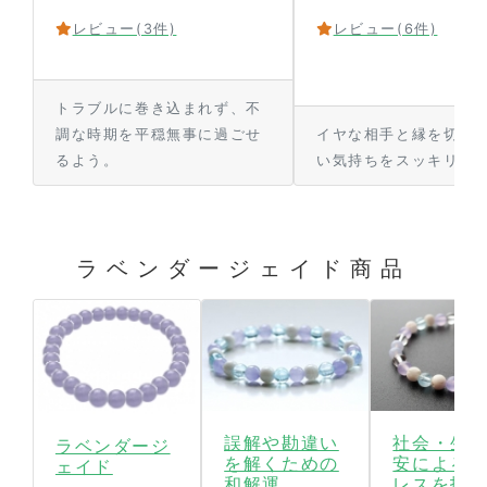
レビュー
(3件)
レビュー
(6件)
トラブルに巻き込まれず、不
調な時期を平穏無事に過ごせ
イヤな相手と縁を切り
るよう。
い気持ちをスッキリ。
ラベンダージェイド商品
誤解や勘違い
社会・生
ラベンダージ
を解くための
安による
ェイド
和解運
レスを払