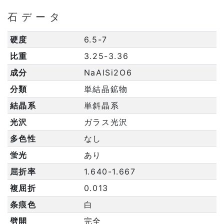
石データ
硬度
6.5-7
比重
3.25-3.36
成分
NaAlSi2O6
分類
単結晶鉱物
結晶系
単斜晶系
光沢
ガラス光沢
多色性
なし
蛍光
あり
屈折率
1.640-1.667
複屈折
0.013
条痕色
白
劈開
完全