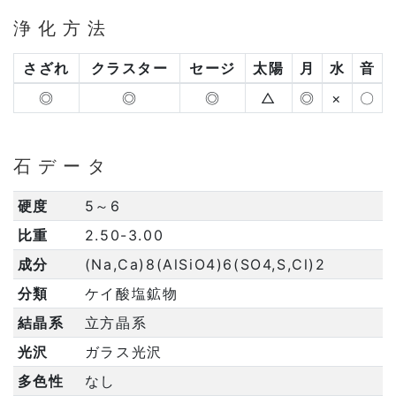
浄化方法
さざれ
クラスター
セージ
太陽
月
水
音
◎
◎
◎
△
◎
×
〇
石データ
硬度
5～6
比重
2.50-3.00
成分
(Na,Ca)8(AlSiO4)6(SO4,S,Cl)2
分類
ケイ酸塩鉱物
結晶系
立方晶系
光沢
ガラス光沢
多色性
なし