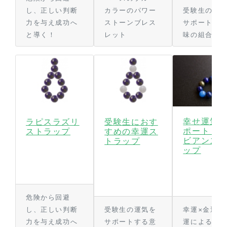
し、正しい判断
カラーのパワー
受験生の運
力を与え成功へ
ストーンブレス
サポートす
と導く！
レット
味の組合せ
幸せ運気
ラピスラズリ
受験生におす
ポート！
ストラップ
すめの幸運ス
ビアンス
トラップ
ップ
危険から回避
し、正しい判断
受験生の運気を
幸運×金運×
力を与え成功へ
サポートする意
運による相