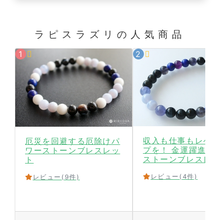
ラピスラズリの
人気商品
収入も仕事もレベ
厄災を回避する厄除けパ
プを！ 金運躍進パ
ワーストーンブレスレッ
ストーンブレスレ
ト
レビュー
(4件)
レビュー
(9件)