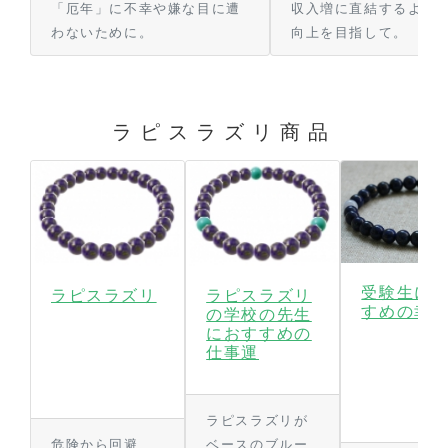
「厄年」に不幸や嫌な目に遭
収入増に直結するよう
わないために。
向上を目指して。
ラピスラズリ商品
受験生に
ラピスラズリ
ラピスラズリ
すめの幸
の学校の先生
におすすめの
仕事運
ラピスラズリが
危険から回避
ベースのブルー