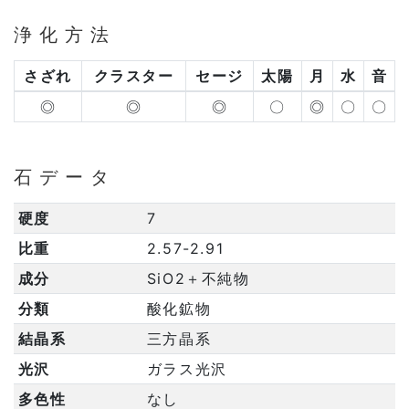
浄化方法
さざれ
クラスター
セージ
太陽
月
水
音
◎
◎
◎
〇
◎
〇
〇
石データ
硬度
7
比重
2.57-2.91
成分
SiO2＋不純物
分類
酸化鉱物
結晶系
三方晶系
光沢
ガラス光沢
多色性
なし