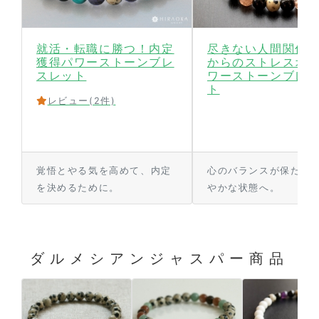
就活・転職に勝つ！内定
尽きない人間関係
獲得パワーストーンブレ
からのストレスオフ
スレット
ワーストーンブレ
ト
レビュー
(2件)
覚悟とやる気を高めて、内定
心のバランスが保たれ
を決めるために。
やかな状態へ。
ダルメシアンジャスパー商品