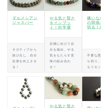
ダルメシアン
嫌いな相
やる気と賢さ
ジャスパー
の関係を
をインプッ
切る！縁
ト！向学運
目標に向けて自
ネガティブから
分を戒め、やる
抜け出し、自分
気をもたらす意
不要な悪縁
自身を向上させ
味の組み合わ
ち切り、気
る！
せ！
もリセット
やる気と賢さ