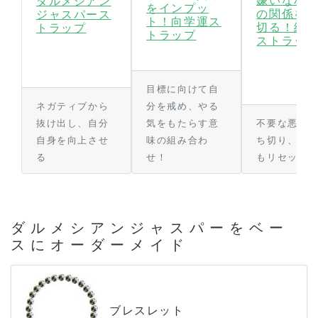
嫌いな相
ダルメシアン
をインプッ
の関係を
ジャスパース
ト！向学運ス
切る！縁
トラップ
トラップ
ストラッ
目標に向けて自
ネガティブから
分を戒め、やる
抜け出し、自分
気をもたらす意
不要な悪縁
自身を向上させ
味の組み合わ
ち切り、気
る
せ！
もリセット
ダルメシアンジャスパーをベー
スに
オーダーメイド
ブレスレット