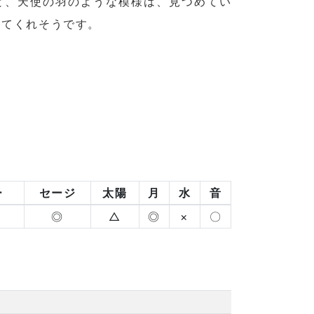
と、天使の羽のような模様は、見つめてい
えてくれそうです。
ー
セージ
太陽
月
水
音
◎
△
◎
×
〇