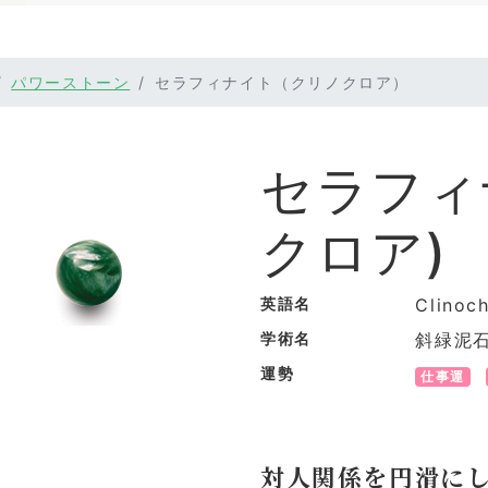
パワーストーン
セラフィナイト（クリノクロア）
セラフィ
クロア)
英語名
Clinoch
学術名
斜緑泥
運勢
仕事運
対人関係を円滑に