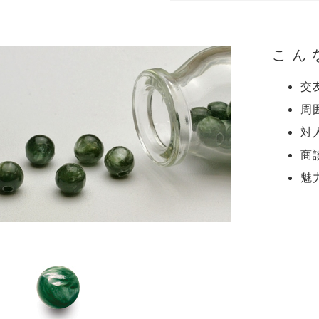
こん
交
周
対
商
魅