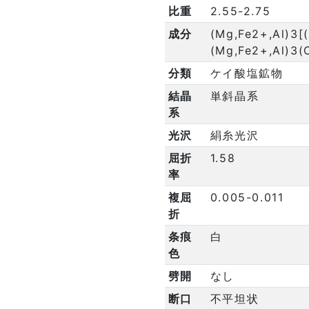
比重
2.55-2.75
成分
(Mg,Fe2+,Al)3[
(Mg,Fe2+,Al)3(
分類
ケイ酸塩鉱物
結晶
単斜晶系
系
光沢
絹糸光沢
屈折
1.58
率
複屈
0.005-0.011
折
条痕
白
色
劈開
なし
断口
不平坦状