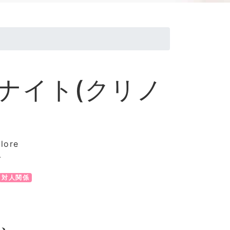
ナイト(クリノ
lore
石
対人関係
し、