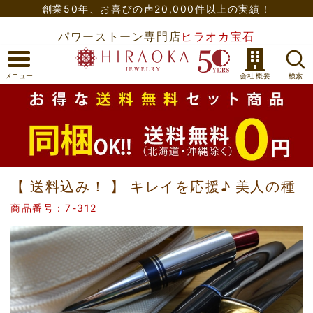
創業50年、
お喜びの声20,000件以上の実績！
パワーストーン専門店
ヒラオカ宝石
【 送料込み！ 】 キレイを応援♪ 美人の種
商品番号：7-312