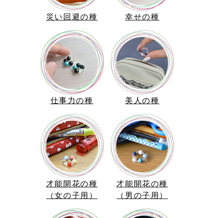
災い回避の種
幸せの種
仕事力の種
美人の種
才能開花の種
才能開花の種
（女の子用）
（男の子用）