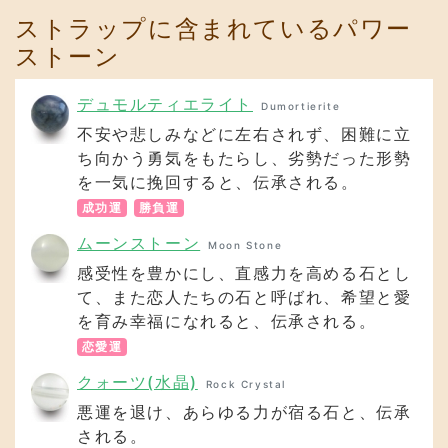
ストラップに含まれているパワー
ストーン
デュモルティエライト
Dumortierite
不安や悲しみなどに左右されず、困難に立
ち向かう勇気をもたらし、劣勢だった形勢
を一気に挽回すると、伝承される。
成功運
勝負運
ムーンストーン
Moon Stone
感受性を豊かにし、直感力を高める石とし
て、また恋人たちの石と呼ばれ、希望と愛
を育み幸福になれると、伝承される。
恋愛運
クォーツ(水晶)
Rock Crystal
悪運を退け、あらゆる力が宿る石と、伝承
される。