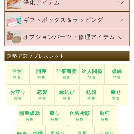
浄化アイテム
ギフトボックス＆ラッピング
オプションパーツ・修理アイテム
運勢で選ぶブレスレット
金運
開運
仕事商売
対人関係
復縁
お守り
恋愛
縁結び
結婚
幸せ
願望成就
癒し
合格祈願
勉強
転職・就職
星除け
九星
厄除け