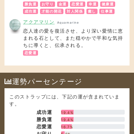
勝負運
お守り
金運
恋愛運
幸運
健康運
成功運
才能の開花
対人関係
癒し
仕事運
アクアマリン
Aquamarine
恋人達の愛を復活させ、より深い愛情に恵
まれる石として、また穏やかで平和な気持
ちに導くと、伝承される。
恋愛運
運勢パーセンテージ
このストラップには、下記の運が含まれていま
す。
成功運
19.4%
勝負運
19.4%
恋愛運
16.7%
お守り