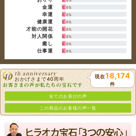
5.6%
金運
5.6%
幸運
5.6%
健康運
5.6%
才能の開花
5.6%
対人関係
5.6%
癒し
5.6%
仕事運
5.6%
th anniversary
40
18,174
現在
おかげさまで40周年
件
お客さまの声が私たちの宝石です
全てのお喜びの声
この商品のお客様の声一覧