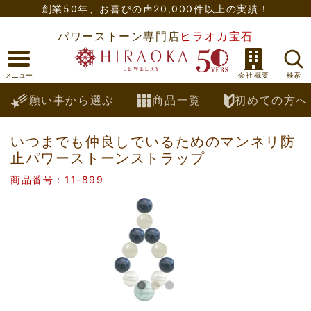
創業50年、
お喜びの声20,000件以上の実績！
パワーストーン専門店
ヒラオカ宝石
願い事から選ぶ
商品一覧
初めての方へ
いつまでも仲良しでいるためのマンネリ防
止パワーストーンストラップ
商品番号：11-899
Previous
Nex