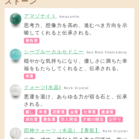
シーブルーカルセドニー
Sea Blue Chalcedony
穏やかな気持ちになり、優しさに満ちた幸
福をもたらしてくれると、伝承される。
幸運
クォーツ(水晶)
Rock Crystal
悪運を退け、あらゆる力が宿る石と、伝承
される。
癒し
幸運
恋愛運
金運
仕事運
健康運
成功運
勝負運
対人関係
才能の開花
お守り
四神クォーツ（水晶）【青龍】
Rock Crystal
出世、成功・勝利を司る東の守護神。龍は
天に昇ることから、運気上昇ももたらす。
成功運
仕事運
幸運