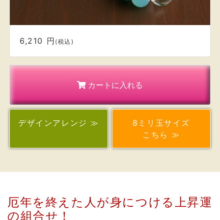
カートに入れる
デザイン
アレンジ ≫
8ミリ玉サイズ
こちら ≫
厄年を終えた人が身につける上昇運
の組合せ！
心身ともに不安な時期であり、人生の節目のタイミ
ングでもある〈 厄年 〉
昔から厄年にあたる年は、
運気が下がり災厄に遭いやすくなり、