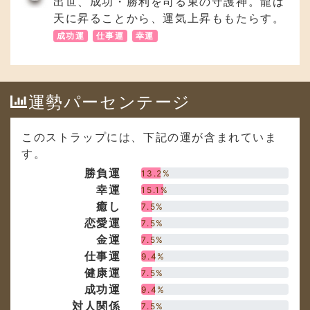
運勢パーセンテージ
このストラップには、下記の運が含まれていま
す。
勝負運
13.2%
幸運
15.1%
癒し
7.5%
恋愛運
7.5%
金運
7.5%
仕事運
9.4%
健康運
7.5%
成功運
9.4%
対人関係
7.5%
才能の開花
7.5%
お守り
7.5%
th anniversary
40
18,174
現在
おかげさまで40周年