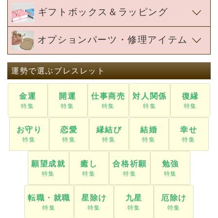
運勢で選ぶブレスレット
金運
開運
仕事商売
対人関係
復縁
お守り
恋愛
縁結び
結婚
幸せ
願望成就
癒し
合格祈願
勉強
転職・就職
星除け
九星
厄除け
家庭円満
誕生石
子宝安産