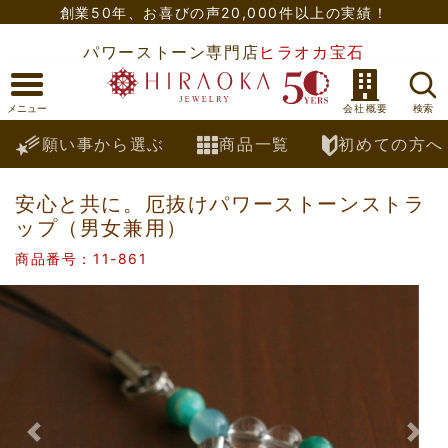
創業50年、
お喜びの声20,000件以上の実績！
パワーストーン専門店
ヒラオカ宝石
願い事から選ぶ
商品一覧
初めての方へ
安心と共に。厄抜けパワーストーンストラ
ップ（男女兼用）
商品番号：11-861
Previous
Nex