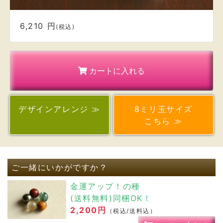
デザイン
アレンジ ≫
8ミリ玉サイズ
こちら ≫
ご一緒にいかがですか？
金運アップ！の種
(送料無料)同梱OK！
2,200円
（税込/送料込）
カートに入れる
浄化用 水晶さざれ石（100g）
900円
（税込）
カートに入れる