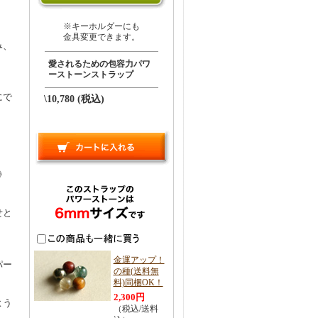
※キーホルダーにも
金具変更できます。
み、
愛されるための包容力パワ
ーストーンストラップ
にで
\10,780 (税込)
》
せと
金運アップ！
パー
の種(送料無
料)同梱OK！
2,300円
よう
（税込/送料