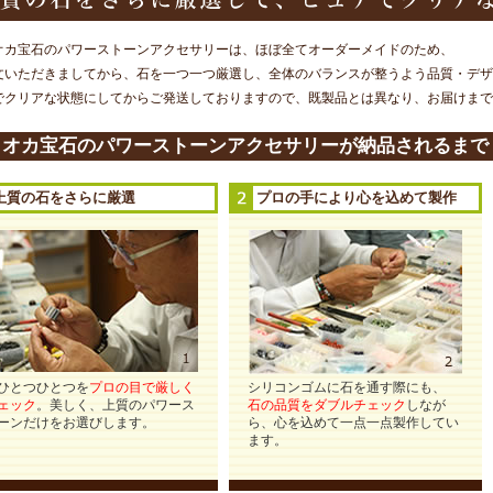
オカ宝石のパワーストーンアクセサリーは、ほぼ全てオーダーメイドのため、
文いただきましてから、石を一つ一つ厳選し、全体のバランスが整うよう品質・デザ
でクリアな状態にしてからご発送しておりますので、既製品とは異なり、お届けまで
ラオカ宝石のパワーストーンアクセサリーが納品されるまで
上質の石をさらに厳選
プロの手により心を込めて製作
ひとつひとつを
プロの目で厳しく
シリコンゴムに石を通す際にも、
ェック
。美しく、上質のパワース
石の品質をダブルチェック
しなが
ーンだけをお選びします。
ら、心を込めて一点一点製作してい
ます。