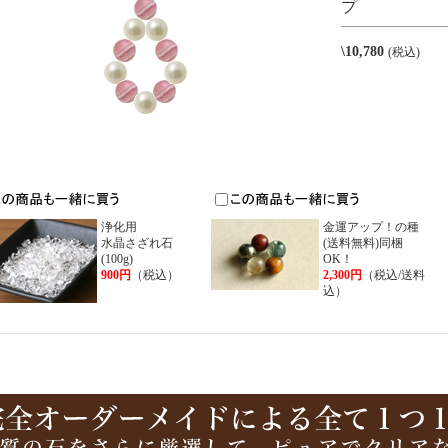
プ
\10,780
(税込)
浄化用
金運アップ！の種
水晶さざれ石
(送料無料)同梱
(100g)
OK！
900円
（税込）
2,300円
（税込/送料
込）