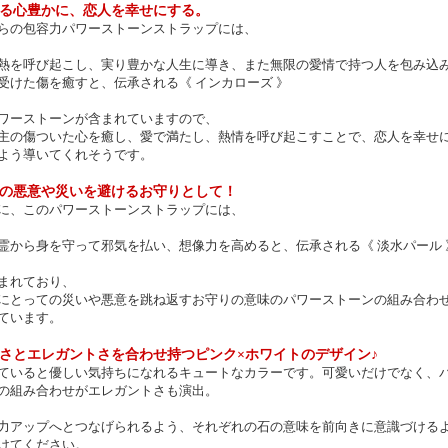
る心豊かに、恋人を幸せにする。
らの包容力パワーストーンストラップには、
熱を呼び起こし、実り豊かな人生に導き、また無限の愛情で持つ人を包み込
受けた傷を癒すと、伝承される《 インカローズ 》
ワーストーンが含まれていますので、
主の傷ついた心を癒し、愛で満たし、熱情を呼び起こすことで、恋人を幸せ
よう導いてくれそうです。
の悪意や災いを避けるお守りとして！
に、このパワーストーンストラップには、
霊から身を守って邪気を払い、想像力を高めると、伝承される《 淡水パール 
まれており、
にとっての災いや悪意を跳ね返すお守りの意味のパワーストーンの組み合わ
ています。
さとエレガントさを合わせ持つピンク×ホワイトのデザイン♪
ていると優しい気持ちになれるキュートなカラーです。可愛いだけでなく、
の組み合わせがエレガントさも演出。
力アップへとつなげられるよう、それぞれの石の意味を前向きに意識づける
けてください。