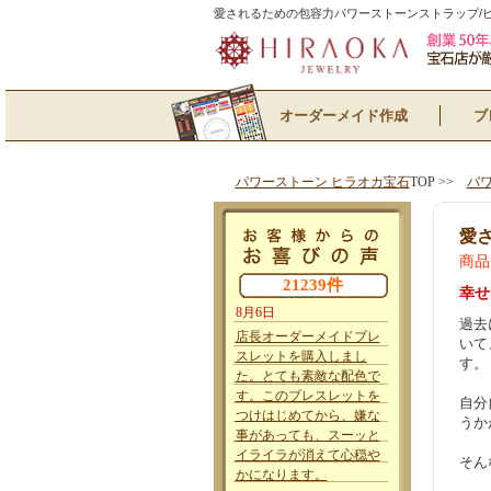
愛されるための包容力パワーストーンストラップ/
オーダーメイド作成
ブ
パワーストーン ヒラオカ宝石
TOP >>
パ
愛
商品
21239件
幸せ
8月6日
過去
店長オーダーメイドブレ
いて
スレットを購入しまし
す。
た。とても素敵な配色で
す。このブレスレットを
自分
つけはじめてから、嫌な
うか
事があっても、スーッと
イライラが消えて心穏や
そん
かになります。