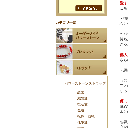
愛す
こち
・情
心に
のパ
持ち
きる
他人
さら
・悪
も含
パワーストーンストラップ
二人
なっ
恋愛
結婚運
優し
復活愛
眺め
金運
ルと
転職・就職
包容
仕事運
心が