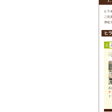
ヒラ
ご注
浄化
ヒ
石
チ
ト