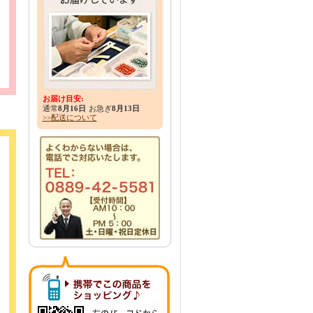
お届け目安:
通常
8月16日
お急ぎ
8月13日
>>配送について