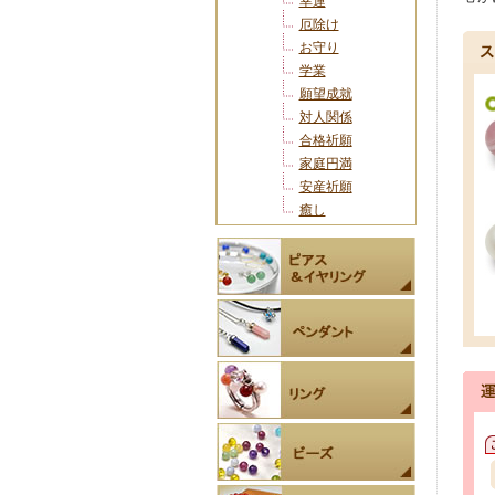
幸運
厄除け
お守り
学業
願望成就
対人関係
合格祈願
家庭円満
安産祈願
癒し