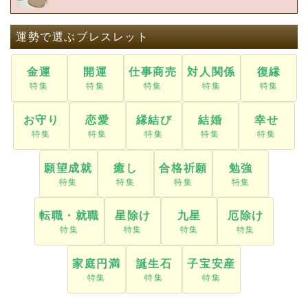
運勢で選ぶブレスレット
金運
開運
仕事商売
対人関係
復縁
お守り
恋愛
縁結び
結婚
幸せ
願望成就
癒し
合格祈願
勉強
転職・就職
星除け
九星
厄除け
家庭円満
誕生石
子宝安産