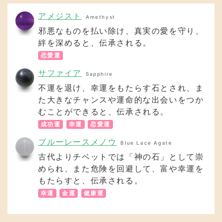
アメジスト
Amethyst
邪悪なものを払い除け、真実の愛を守り、
絆を深めると、伝承される。
恋愛運
サファイア
Sapphire
不運を退け、幸運をもたらす石とされ、ま
た大きなチャンスや運命的な出会いをつか
むことができると、伝承される。
成功運
幸運
恋愛運
ブルーレースメノウ
Blue Lace Agate
古代よりチベットでは「神の石」として崇
められ、また危険を回避して、富や幸運を
もたらすと、伝承される。
幸運
金運
健康運