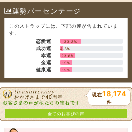
運勢パーセンテージ
このストラップには、下記の運が含まれていま
す。
恋愛運
33.3%
成功運
4.8%
幸運
23.8%
金運
19%
健康運
19%
th anniversary
40
18,174
現在
おかげさまで40周年
件
お客さまの声が私たちの宝石です
全てのお喜びの声