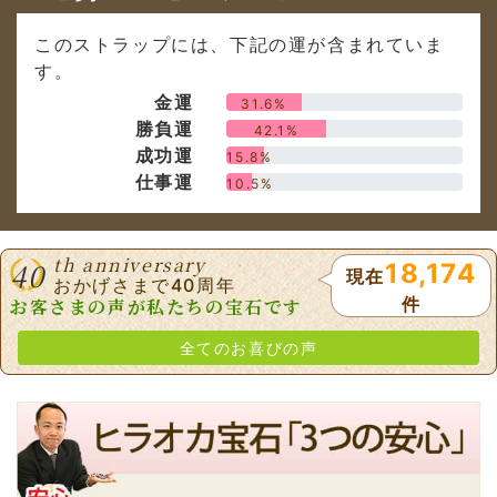
このストラップには、下記の運が含まれていま
す。
金運
31.6%
勝負運
42.1%
成功運
15.8%
仕事運
10.5%
th anniversary
40
18,174
現在
おかげさまで40周年
件
お客さまの声が私たちの宝石です
全てのお喜びの声