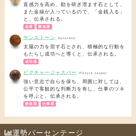
直感力を高め、勘を研ぎ澄ます石として、
また金線が入っているので、「金銭入る」
と、伝承される。
金運
勝負運
サンストーン
Sunstone
太陽の力を宿す石とされ、積極的な行動を
もたらし成功へと導くと、伝承される。
成功運
ピクチャージャスパー
Picture Jasper
強い意志で自らを保ち、周囲に対しては、
公平で客観的な判断力を有し、仕事のツキ
を呼ぶと、伝承される。
勝負運
仕事運
運勢パーセンテージ