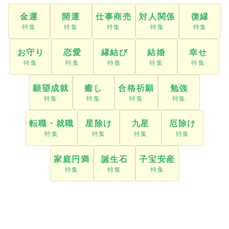
金運
開運
仕事商売
対人関係
復縁
お守り
恋愛
縁結び
結婚
幸せ
願望成就
癒し
合格祈願
勉強
転職・就職
星除け
九星
厄除け
家庭円満
誕生石
子宝安産