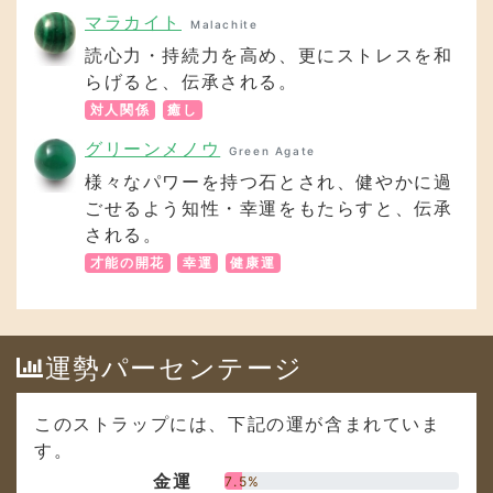
グリーンメノウ
Green Agate
様々なパワーを持つ石とされ、健やかに過
ごせるよう知性・幸運をもたらすと、伝承
される。
才能の開花
幸運
健康運
運勢パーセンテージ
このストラップには、下記の運が含まれていま
す。
金運
7.5%
癒し
14.9%
勝負運
7.5%
成功運
7.5%
健康運
9%
対人関係
11.9%