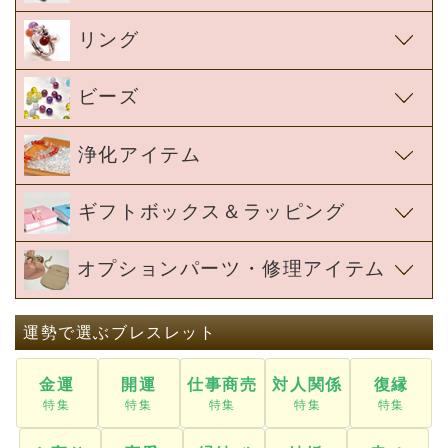
浄化アイテム
ギフトボックス＆ラッピング
オプションパーツ・修理アイテム
運勢で選ぶブレスレット
金運
開運
仕事商売
対人関係
復縁
お守り
恋愛
縁結び
結婚
幸せ
願望成就
癒し
合格祈願
勉強