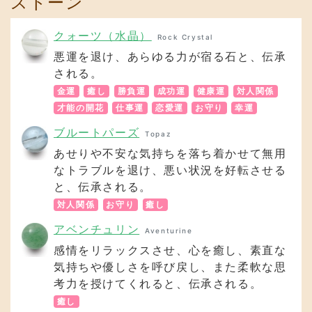
金運
癒し
勝負運
成功運
健康運
対人関係
才能の開花
仕事運
恋愛運
お守り
幸運
ブルートパーズ
Topaz
あせりや不安な気持ちを落ち着かせて無用
なトラブルを退け、悪い状況を好転させる
と、伝承される。
対人関係
お守り
癒し
アベンチュリン
Aventurine
感情をリラックスさせ、心を癒し、素直な
気持ちや優しさを呼び戻し、また柔軟な思
考力を授けてくれると、伝承される。
癒し
マラカイト
Malachite
読心力・持続力を高め、更にストレスを和
らげると、伝承される。
対人関係
癒し