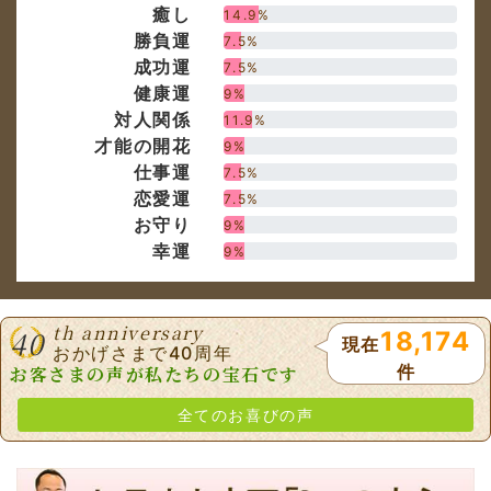
才能の開花
9%
仕事運
7.5%
恋愛運
7.5%
お守り
9%
幸運
9%
th anniversary
40
18,174
現在
おかげさまで40周年
件
お客さまの声が私たちの宝石です
全てのお喜びの声