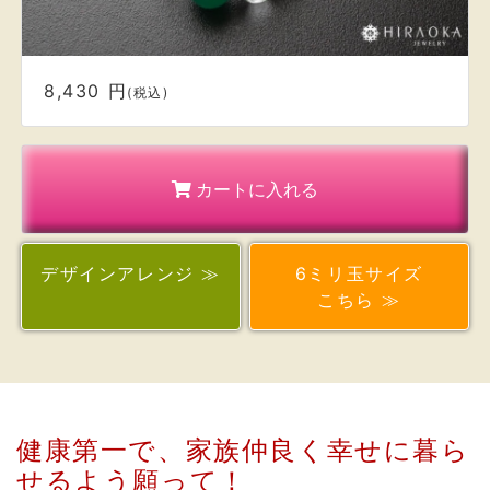
カートに入れる
デザイン
アレンジ ≫
6ミリ玉サイズ
こちら ≫
健康第一で、家族仲良く幸せに暮ら
せるよう願って！
〈 家族運 〉×〈 夫婦円満 〉×〈 相和運 〉をメイン
とし、
・あせりや不安な気持ちを落ち着かせて