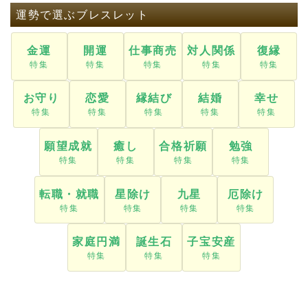
運勢で選ぶブレスレット
金運
開運
仕事商売
対人関係
復縁
お守り
恋愛
縁結び
結婚
幸せ
願望成就
癒し
合格祈願
勉強
転職・就職
星除け
九星
厄除け
家庭円満
誕生石
子宝安産