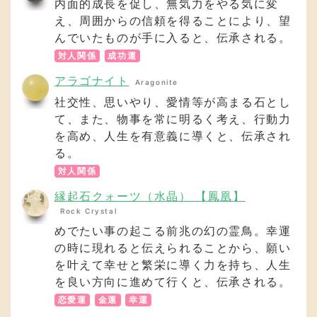
内面的成長を促し、無気力をやる気に変
え、周囲からの信頼を得ることにより、望
んでいたものが手に入ると、伝承される。
対人関係
成功運
アラゴナイト
Aragonite
社交性、思いやり、愛情等が高まる石とし
て、また、物事を常に明るく考え、行動力
を高め、人生を有意義に導くと、伝承され
る。
対人関係
縁起石クォーツ（水晶） 【鳳凰】
Rock Crystal
めでたい事の起こる前兆の幻の霊鳥。幸運
の時に現れると伝えられることから、願い
を叶えて幸せと繁栄に導く力を持ち、人生
を良い方向に進めて行くと、伝承される。
恋愛運
金運
幸運