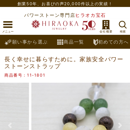
創業50年、
お喜びの声20,000件以上の実績！
パワーストーン専門店
ヒラオカ宝石
願い事から選ぶ
商品一覧
初めての方へ
長く幸せに暮らすために。家族安全パワー
ストーンストラップ
商品番号：11-1801
Previous
Nex