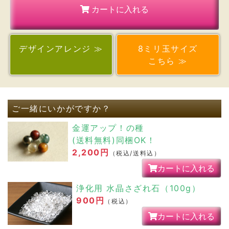
カートに入れる
デザイン
アレンジ ≫
8ミリ玉サイズ
こちら ≫
ご一緒にいかがですか？
金運アップ！の種
(送料無料)同梱OK！
2,200円
（税込/送料込）
カートに入れる
浄化用 水晶さざれ石（100g）
900円
（税込）
カートに入れる