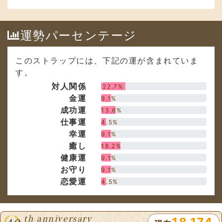
運勢パーセンテージ
このストラップには、下記の運が含まれていま
す。
対人関係
22.7%
金運
9.1%
成功運
13.6%
仕事運
4.5%
幸運
9.1%
癒し
18.2%
健康運
9.1%
お守り
9.1%
恋愛運
4.5%
th anniversary