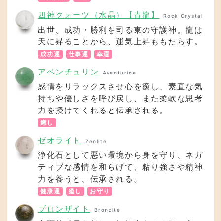
四神クォーツ（水晶）【青龍】
Rock Crystal
出世、成功・勝利を司る東の守護神。龍は
天に昇ることから、運気上昇ももたらす。
成功運
仕事運
幸運
アベンチュリン
Aventurine
感情をリラックスさせ心を癒し、素直な気
持ちや優しさを呼び戻し、また柔軟な思考
力を授けてくれると伝承される。
癒し
ゼオライト
Zeolite
浄化石として悪い環境から身を守り、ネガ
ティブな感情を和らげて、粘り強さや精神
力を養うと、伝承される。
健康運
癒し
お守り
ブロンザイト
Bronzite