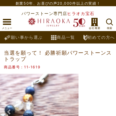
創業50年、
お喜びの声20,000件以上の実績！
パワーストーン専門店
ヒラオカ宝石
願い事から選ぶ
商品一覧
初めての方へ
当選を願って！ 必勝祈願パワーストーンス
トラップ
商品番号：11-1619
Previous
Nex