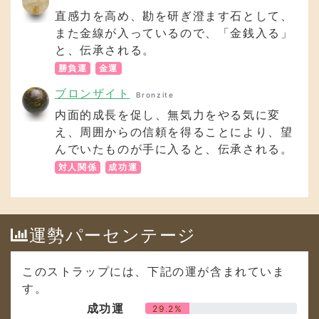
内面的成長を促し、無気力をやる気に変
え、周囲からの信頼を得ることにより、望
んでいたものが手に入ると、伝承される。
対人関係
成功運
運勢パーセンテージ
このストラップには、下記の運が含まれていま
す。
成功運
29.2%
勝負運
29.2%
仕事運
8.3%
幸運
8.3%
金運
16.7%
対人関係
8.3%