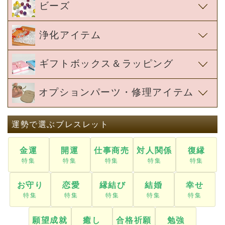
オプションパーツ・修理アイテム
運勢で選ぶブレスレット
金運
開運
仕事商売
対人関係
復縁
お守り
恋愛
縁結び
結婚
幸せ
願望成就
癒し
合格祈願
勉強
転職・就職
星除け
九星
厄除け
家庭円満
誕生石
子宝安産