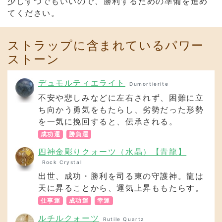
デュモルティエライト
Dumortierite
不安や悲しみなどに左右されず、困難に立
ち向かう勇気をもたらし、劣勢だった形勢
を一気に挽回すると、伝承される。
成功運
勝負運
四神金彫りクォーツ（水晶）【青龍】
Rock Crystal
出世、成功・勝利を司る東の守護神。龍は
天に昇ることから、運気上昇ももたらす。
仕事運
成功運
幸運
ルチルクォーツ
Rutile Quartz
直感力を高め、勘を研ぎ澄ます石として、
また金線が入っているので、「金銭入る」
と、伝承される。
勝負運
金運
ブロンザイト
Bronzite