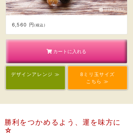
カートに入れる
デザイン
アレンジ ≫
8ミリ玉サイズ
こちら ≫
勝利をつかめるよう、運を味方に
☆
・直感力を高め、勘を研ぎ澄ます石として、
また金線が入っているので、「金銭入る」と、伝
承される
《 ルチルクォーツ 》
・不安や悲しみなどに左右されず、困難に立ち向か