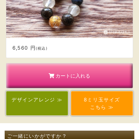
6,560 円
(税込)
カートに入れる
デザイン
アレンジ ≫
8ミリ玉サイズ
こちら ≫
ご一緒にいかがですか？
金運アップ！の種
(送料無料)同梱OK！
2,200円
（税込/送料込）
カートに入れる
浄化用 水晶さざれ石（100g）