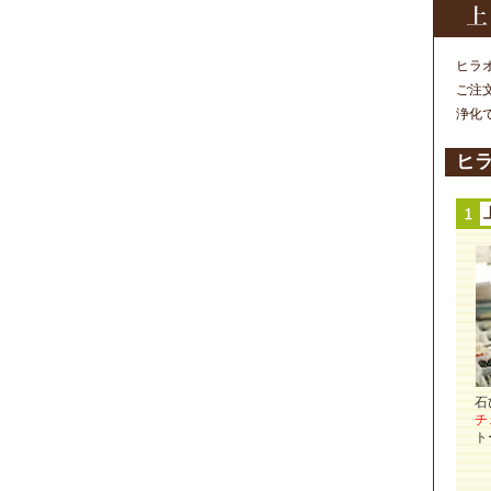
ヒラ
ご注
浄化
ヒ
石
チ
ト