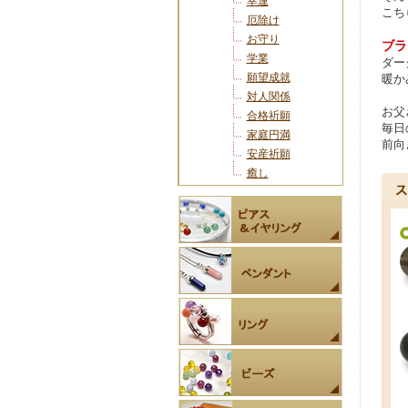
幸運
こち
厄除け
お守り
ブラ
学業
ダー
願望成就
暖か
対人関係
お父
合格祈願
毎日
家庭円満
前向
安産祈願
癒し