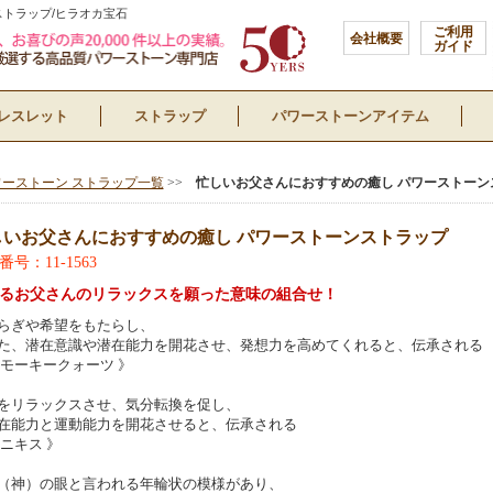
トラップ/ヒラオカ宝石
ご利用
会社概要
ガイド
レスレット
ストラップ
パワーストーンアイテム
ワーストーン ストラップ一覧
>>
忙しいお父さんにおすすめの癒し パワーストーン
しいお父さんにおすすめの癒し パワーストーンストラップ
号：11-1563
るお父さんのリラックスを願った意味の組合せ！
らぎや希望をもたらし、
、潜在意識や潜在能力を開花させ、発想力を高めてくれると、伝承される
スモーキークォーツ 》
をリラックスさせ、気分転換を促し、
能力と運動能力を開花させると、伝承される
オニキス 》
（神）の眼と言われる年輪状の模様があり、