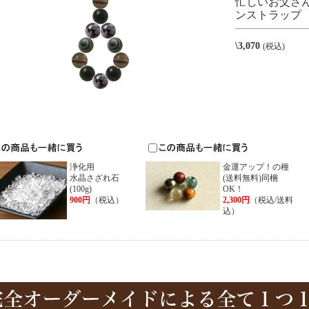
忙しいお父さ
ンストラップ
\3,070
(税込)
浄化用
金運アップ！の種
水晶さざれ石
(送料無料)同梱
(100g)
OK！
900円
（税込）
2,300円
（税込/送料
込）