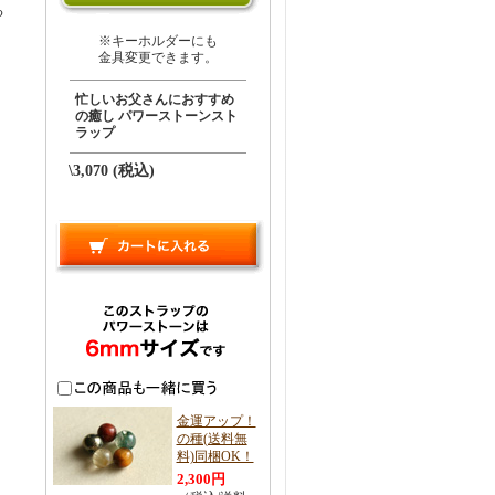
る
※キーホルダーにも
金具変更できます。
忙しいお父さんにおすすめ
の癒し パワーストーンスト
ラップ
\3,070 (税込)
金運アップ！
の種(送料無
料)同梱OK！
2,300円