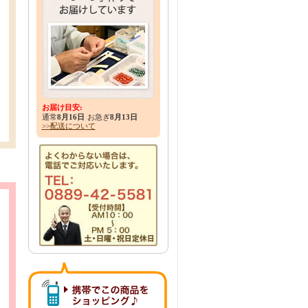
お届け目安:
通常
8月16日
お急ぎ
8月13日
>>配送について