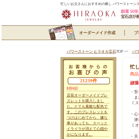
忙しいお父さんにおすすめの癒し パワーストーンス
オーダーメイド作成
ブ
パワーストーン ヒラオカ宝石
TOP >>
パ
忙
商品番
21239件
頑張
8月6日
・安
店長オーダーメイドブレ
また
スレットを購入しまし
《 
た。とても素敵な配色で
す。このブレスレットを
・心
つけはじめてから、嫌な
潜在
事があっても、スーッと
《 
イライラが消えて心穏や
かになります。
・天