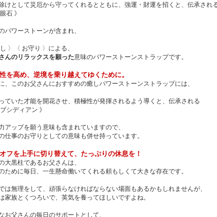
けとして災厄から守ってくれるとともに、強運・財運を招くと、伝承され
天眼石 》
のパワーストーンが含まれ、
癒し 〉〈 お守り 〉による、
さんのリラックスを願った
意味のパワーストーンストラップです。
性を高め、逆境を乗り越えてゆくために。
に、このお父さんにおすすめの癒しパワーストーンストラップには、
っていた才能を開花させ、積極性が発揮されるよう導くと、伝承される
オブシディアン 》
力アップを願う意味も含まれていますので、
の仕事のお守りとしての意味も併せ持っています。
オフを上手に切り替えて、たっぷりの休息を！
の大黒柱であるお父さんは、
のために毎日、一生懸命働いてくれる頼もしくて大きな存在です。
では無理をして、頑張らなければならない場面もあるかもしれませんが、
は家族とくつろいで、英気を養ってほしいですよね。
なお父さんの毎日のサポートとして、