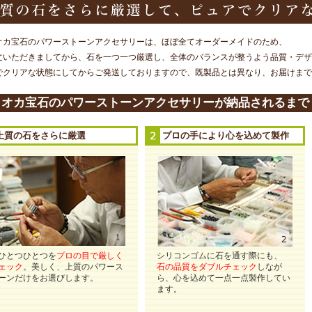
オカ宝石のパワーストーンアクセサリーは、ほぼ全てオーダーメイドのため、
文いただきましてから、石を一つ一つ厳選し、全体のバランスが整うよう品質・デザ
でクリアな状態にしてからご発送しておりますので、既製品とは異なり、お届けまで
ラオカ宝石のパワーストーンアクセサリーが納品されるまで
上質の石をさらに厳選
プロの手により心を込めて製作
ひとつひとつを
プロの目で厳しく
シリコンゴムに石を通す際にも、
ェック
。美しく、上質のパワース
石の品質をダブルチェック
しなが
ーンだけをお選びします。
ら、心を込めて一点一点製作してい
ます。