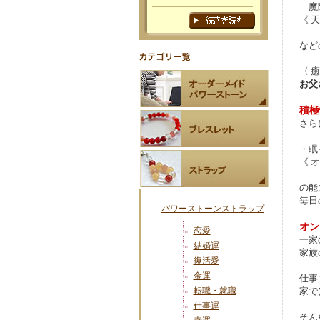
魔除
《 
など
〈 
お父
積極
さら
・眠
《 
の能
毎日
パワーストーンストラップ
オン
恋愛
一家
結婚運
家族
復活愛
金運
仕事
転職・就職
家で
仕事運
そん