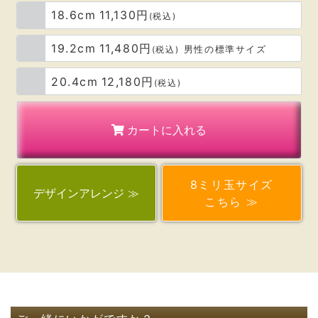
レッドタイガーアイもお守りとして
18.6cm
11,130円
お財布に入れています。
(税込)
素敵なメッセージも嬉しかったです。
19.2cm
11,480円
(税込)
男性の標準サイズ
まだ身につけたばかりですが、
20.4cm
12,180円
(税込)
つけた瞬間、
守られているような感じがしました。
カートに入れる
うまく伝えれないのですが、
ふんわり優しい空気が
私の周りに流れたような気がします。
8ミリ玉サイズ
デザイン
アレンジ ≫
こちら ≫
これから進展がありましたら
報告したいと思っています。
ありがとうございました。
兵庫県 吉村萌恵 様
以前に開運と転職が最短で決定するように