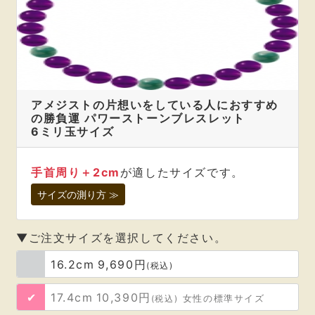
ブレスレットのサイズは、
まるで測ったかのようにぴったりで
馴染んでおります。
これから、お作りいただいた
このブレスレットと、
アメジストの片想いをしている人におすすめ
の勝負運 パワーストーンブレスレット
穏やかで楽しい時間を
6ミリ玉サイズ
重ねて行けると思っております。
ありがとうございます。
手首周り＋2cm
が適したサイズです。
千葉県 杉本芙美 様
サイズの測り方 ≫
無事に届きました。
▼ご注文サイズを選択してください。
16.2cm
9,690円
想像以上に綺麗で素敵です。
(税込)
早速、身につけています。
17.4cm
10,390円
(税込)
女性の標準サイズ