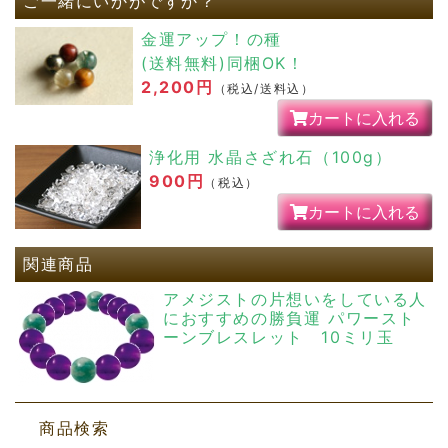
ご一緒にいかがですか？
ストラップを購入したのですが、
金運アップ！の種
泣かず飛ばずだったので、
(送料無料)同梱OK！
2,200円
（税込/送料込）
ダメ押しのつもりで、
カートに入れる
進路決定をサポートしてくれる
ブレスレットを購入しました。
浄化用 水晶さざれ石（100g）
900円
（税込）
その後、何社か受けて
カートに入れる
縁が繋がらなかったりはしたものの、
結果的に無事、次の仕事先が見つかり、
関連商品
今の職場を退職した近日中から
アメジストの片想いをしている人
スタートすることが決定いたしました！
におすすめの勝負運 パワースト
ーンブレスレット 10ミリ玉
ホッとしたのもありますが、
トントン拍子に話が進み、
面接した日に採用が決定したのは、
商品検索
やはりブレスレットのおかげかなと思いま