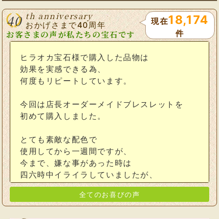
th anniversary
40
18,174
現在
おかげさまで40周年
件
お客さまの声が私たちの宝石です
ヒラオカ宝石様で購入した品物は
効果を実感できる為、
何度もリピートしています。
今回は店長オーダーメイドブレスレットを
初めて購入しました。
とても素敵な配色で
使用してから一週間ですが、
今まで、嫌な事があった時は
四六時中イライラしていましたが、
全てのお喜びの声
このブレスレットをつけはじめて、
嫌な事があっても、