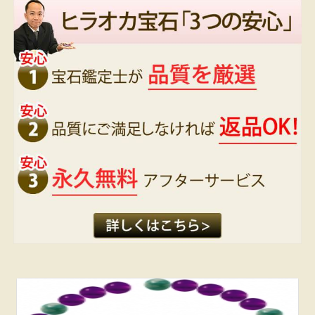
スーッとイライラが消えて心穏やかに不思議
となり、
自分でも驚いています！
いつもありがとうございます。
大分県 奥野静香 様
昨日、ブレスレットが届きました。
先日、誕生石のストラップ購入の
連絡を致しました時に、
ブレスレットは普段は
つけないとの事を申し上げましたが、
届いたブレスレットを見て、
ためらう事なく、時計と重ねつけし、
ずっと身につけております。