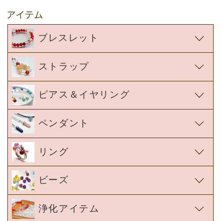
まだ身につけたばかりですが、
つけた瞬間、
ブレスレット
守られているような感じがしました。
うまく伝えれないのですが、
ストラップ
ふんわり優しい空気が
私の周りに流れたような気がします。
ピアス＆イヤリング
これから進展がありましたら
ペンダント
報告したいと思っています。
ありがとうございました。
リング
兵庫県 吉村萌恵 様
ビーズ
浄化アイテム