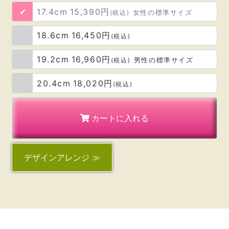
17.4cm
15,390円
ダメ押しのつもりで、
(税込)
女性の標準サイズ
進路決定をサポートしてくれる
18.6cm
16,450円
ブレスレットを購入しました。
(税込)
19.2cm
16,960円
(税込)
男性の標準サイズ
その後、何社か受けて
縁が繋がらなかったりはしたものの、
20.4cm
18,020円
(税込)
結果的に無事、次の仕事先が見つかり、
今の職場を退職した近日中から
カートに入れる
スタートすることが決定いたしました！
ホッとしたのもありますが、
デザイン
アレンジ ≫
トントン拍子に話が進み、
面接した日に採用が決定したのは、
やはりブレスレットのおかげかなと思いま
す。
感謝しかない！！！