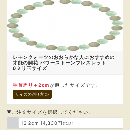
とても素敵な配色で
使用してから一週間ですが、
今まで、嫌な事があった時は
四六時中イライラしていましたが、
このブレスレットをつけはじめて、
嫌な事があっても、
スーッとイライラが消えて心穏やかに不思議
レモンクォーツのおおらかな人におすすめの
才能の開花 パワーストーンブレスレット
となり、
6ミリ玉サイズ
自分でも驚いています！
いつもありがとうございます。
手首周り＋2cm
が適したサイズです。
大分県 奥野静香 様
サイズの測り方 ≫
以前に開運と転職が最短で決定するように
▼ご注文サイズを選択してください。
ストラップを購入したのですが、
16.2cm
14,330円
泣かず飛ばずだったので、
(税込)