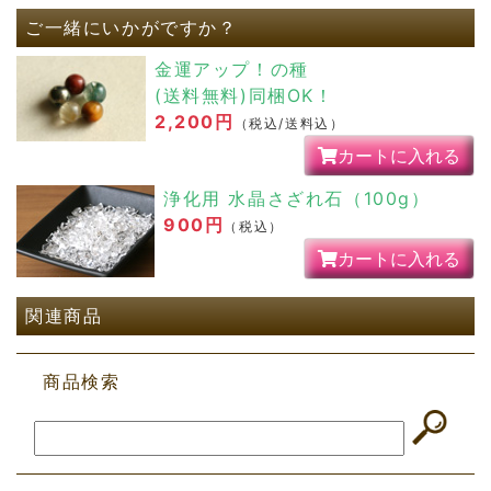
ご一緒にいかがですか？
もちろん、一緒に力を貸してくれた
ストラップたちにも感謝！
金運アップ！の種
(送料無料)同梱OK！
次はどのブレスレットをお迎えしようか、
2,200円
（税込/送料込）
かなり楽しみです！
カートに入れる
本当にありがとうございました！
浄化用 水晶さざれ石（100g）
900円
神奈川県 甲斐珠季 様
（税込）
カートに入れる
無事に届きました。
関連商品
想像以上に綺麗で素敵です。
早速、身につけています。
商品検索
レッドタイガーアイもお守りとして
お財布に入れています。
素敵なメッセージも嬉しかったです。