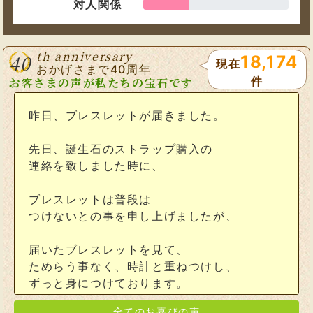
対人関係
th anniversary
40
18,174
現在
おかげさまで40周年
件
お客さまの声が私たちの宝石です
昨日、ブレスレットが届きました。
先日、誕生石のストラップ購入の
連絡を致しました時に、
ブレスレットは普段は
つけないとの事を申し上げましたが、
届いたブレスレットを見て、
ためらう事なく、時計と重ねつけし、
ずっと身につけております。
全てのお喜びの声