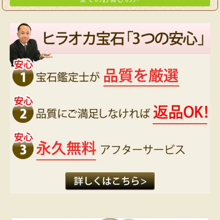
ブレスレットのサイズは、
まるで測ったかのようにぴったりで
馴染んでおります。
これから、お作りいただいた
このブレスレットと、
穏やかで楽しい時間を
重ねて行けると思っております。
ありがとうございます。
千葉県 杉本芙美 様
ヒラオカ宝石様で購入した品物は
効果を実感できる為、
何度もリピートしています。
今回は店長オーダーメイドブレスレットを
初めて購入しました。