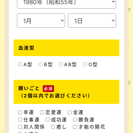
血液型
A型
B型
AB型
O型
願いごと
必須
（2個以内でお選びください）
幸運
恋愛運
金運
仕事運
成功運
勝負運
対人関係
癒し
才能の開花