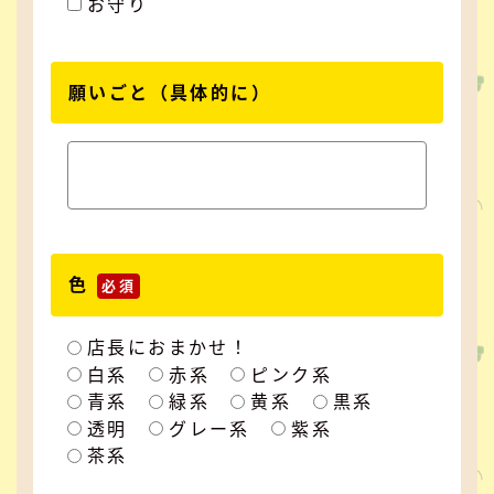
お守り
願いごと
（具体的に）
色
必須
店長におまかせ！
白系
赤系
ピンク系
青系
緑系
黄系
黒系
透明
グレー系
紫系
茶系