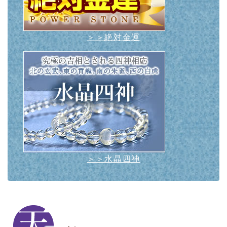
＞＞絶対金運
＞＞水晶四神