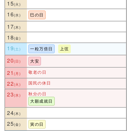
15
16
巳の日
17
18
19
一粒万倍日
上弦
20
大安
21
敬老の日
22
国民の休日
23
秋分の日
大願成就日
24
25
寅の日