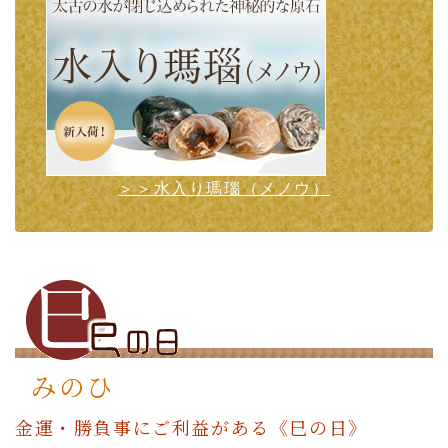
＞＞水入り瑪瑙（メノウ）
みのひ
金運・勝負事にご利益がある《巳の日》