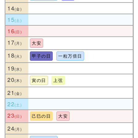
14
15
16
17
大安
18
甲子の日
一粒万倍日
19
20
寅の日
上弦
21
22
23
己巳の日
大安
24