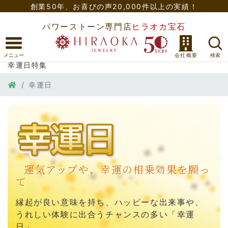
創業50年、
お喜びの声20,000件以上の実績！
パワーストーン専門店
ヒラオカ宝石
幸運日特集
幸運日
運気アップや、幸運の相乗効果を願っ
て
縁起が良い意味を持ち、ハッピーな出来事や、
うれしい体験に出合うチャンスの多い「幸運
日」