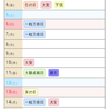
4
巳の日
大安
下弦
5
6
一粒万倍日
7
一粒万倍日
8
9
10
大安
11
大願成就日
新月
12
13
寅の日
14
一粒万倍日
大安