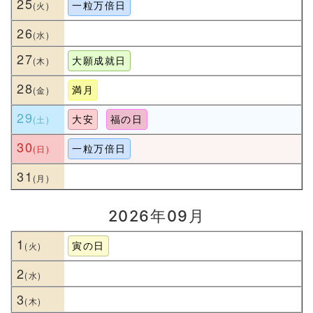
25
一粒万倍日
26
27
大願成就日
28
満月
29
大安
福の日
30
一粒万倍日
31
2026年09月
1
寅の日
2
3