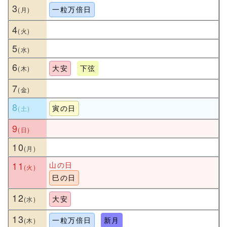
3
一粒万倍日
4
5
6
大安
下弦
7
8
寅の日
9
10
11
山の日
巳の日
12
大安
13
一粒万倍日
新月