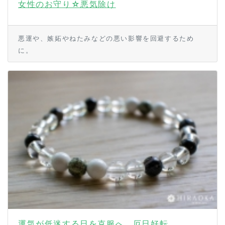
女性のお守り☆悪気除け
悪運や、嫉妬やねたみなどの悪い影響を回避するため
に。
運気が低迷する日を克服へ。厄日好転