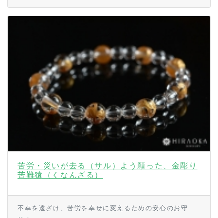
苦労・災いが去る（サル）よう願った、金彫り
苦難猿（くなんざる）
不幸を遠ざけ、苦労を幸せに変えるための安心のお守