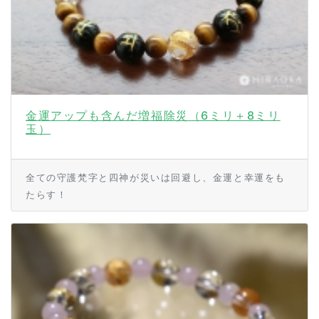
金運アップも含んだ増福除災（6ミリ＋8ミリ
玉）
全ての守護梵字と四神が災いは回避し、金運と幸運をも
たらす！