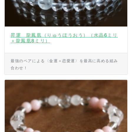
昇運 龍鳳凰（りゅうほうおう）（水晶6ミリ
＋龍鳳凰8ミリ）
最強のペアによる〈金運＋恋愛運〉を最高に高める組み
合わせ！