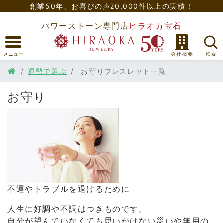
創業50年、
お喜びの声20,000件以上の実績！
パワーストーン専門店
ヒラオカ宝石
運勢で選ぶ
お守りブレスレット一覧
お守り
不運やトラブルを退けるために
人生に好調や不調はつきものです。
自分が望んでいなくても思いがけない災いや無用の