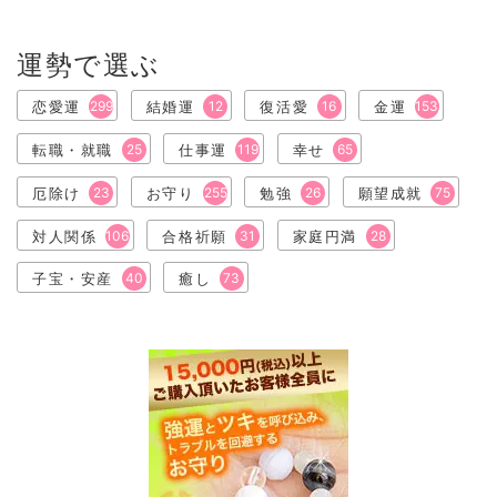
運勢で選ぶ
恋愛運
299
結婚運
12
復活愛
16
金運
153
転職・就職
25
仕事運
119
幸せ
65
厄除け
23
お守り
255
勉強
26
願望成就
75
対人関係
106
合格祈願
31
家庭円満
28
子宝・安産
40
癒し
73