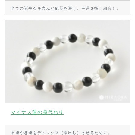
全ての誕生石を含んだ厄災を避け、幸運を招く組合せ。
マイナス運の身代わり
不運や悪運をデトックス（毒出し）させるために。