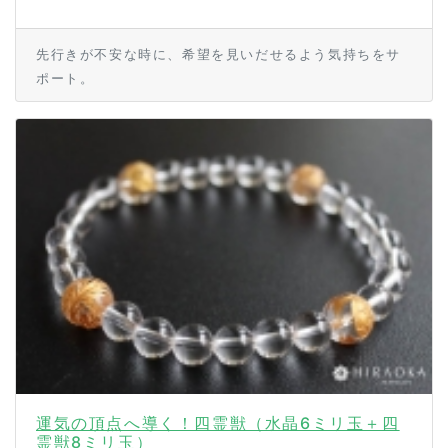
先行きが不安な時に、希望を見いだせるよう気持ちをサ
ポート。
運気の頂点へ導く！四霊獣（水晶6ミリ玉＋四
霊獣8ミリ玉）