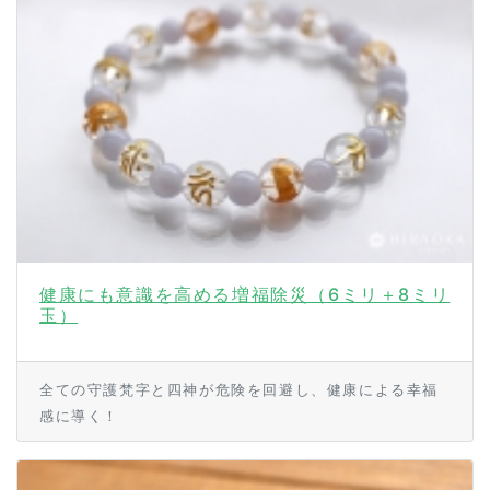
健康にも意識を高める増福除災（6ミリ＋8ミリ
玉）
全ての守護梵字と四神が危険を回避し、健康による幸福
感に導く！