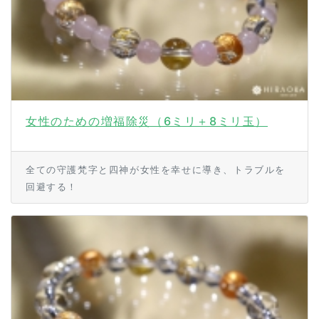
女性のための増福除災（6ミリ＋8ミリ玉）
全ての守護梵字と四神が女性を幸せに導き、トラブルを
回避する！