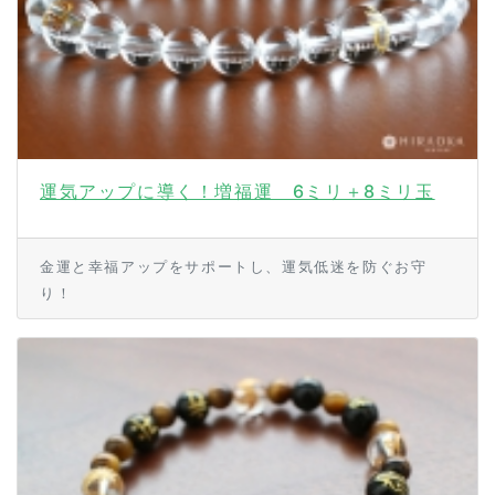
運気アップに導く！増福運 6ミリ＋8ミリ玉
金運と幸福アップをサポートし、運気低迷を防ぐお守
り！