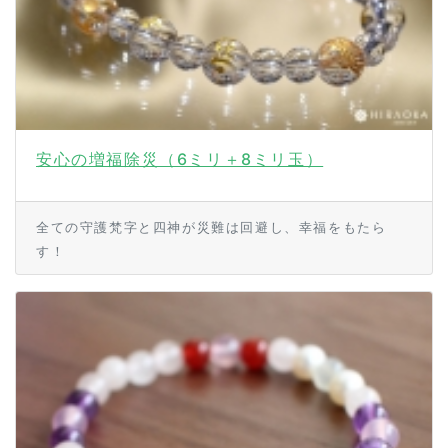
安心の増福除災（6ミリ＋8ミリ玉）
全ての守護梵字と四神が災難は回避し、幸福をもたら
す！