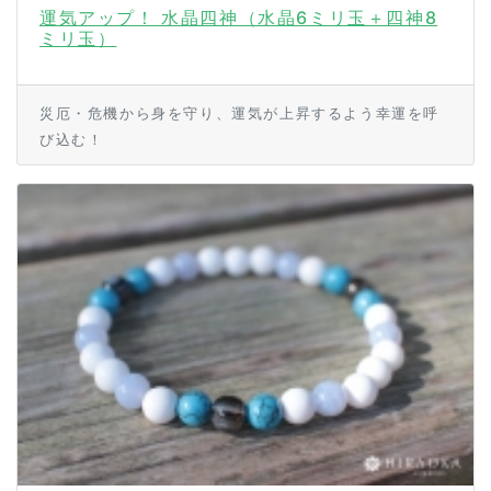
運気アップ！ 水晶四神（水晶6ミリ玉＋四神8
ミリ玉）
災厄・危機から身を守り、運気が上昇するよう幸運を呼
び込む！