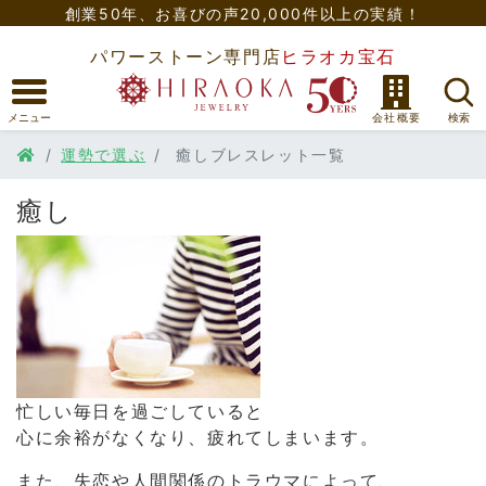
創業50年、
お喜びの声20,000件以上の実績！
パワーストーン専門店
ヒラオカ宝石
運勢で選ぶ
癒しブレスレット一覧
癒し
忙しい毎日を過ごしていると
心に余裕がなくなり、疲れてしまいます。
また、失恋や人間関係のトラウマによって、