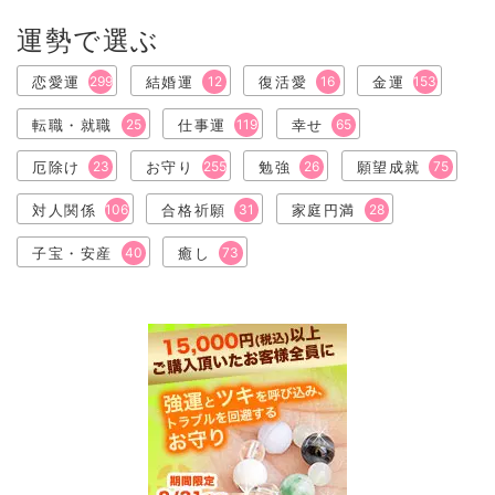
運勢で選ぶ
恋愛運
299
結婚運
12
復活愛
16
金運
153
転職・就職
25
仕事運
119
幸せ
65
厄除け
23
お守り
255
勉強
26
願望成就
75
対人関係
106
合格祈願
31
家庭円満
28
子宝・安産
40
癒し
73