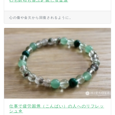
心も財布も喜ぶ♪ 癒し＆金運
心の傷や金欠から回復されるように。
仕事で疲労困憊（こんぱい）の人へのリフレッ
シュ☆