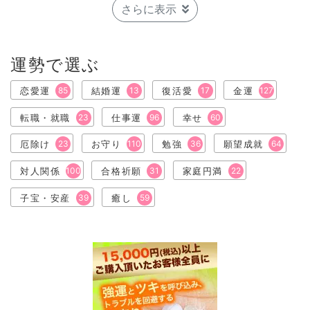
さらに表示
運勢で選ぶ
恋愛運
85
結婚運
13
復活愛
17
金運
127
転職・就職
23
仕事運
96
幸せ
60
厄除け
23
お守り
110
勉強
36
願望成就
64
対人関係
100
合格祈願
31
家庭円満
22
子宝・安産
39
癒し
59