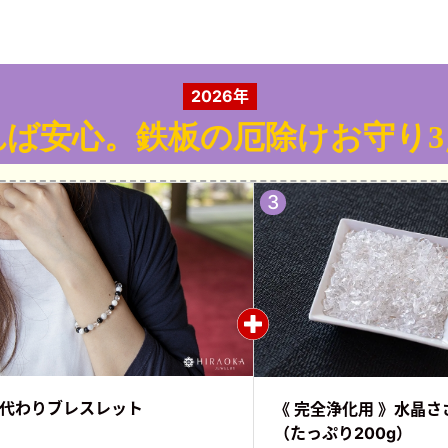
2026年
れば安心。
鉄板の厄除けお守り
代わり
ブレスレット
《 完全浄化用 》水晶さ
（たっぷり200g）