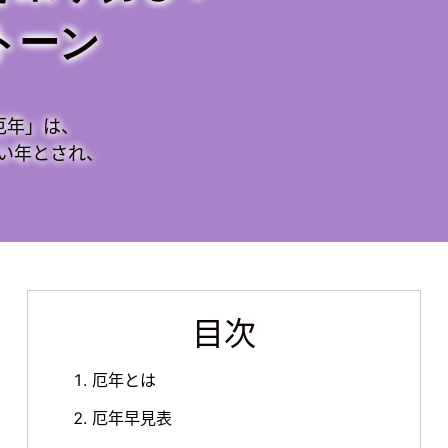
トーン
厄年」は、
い年とされ、
目次
厄年とは
厄年早見表