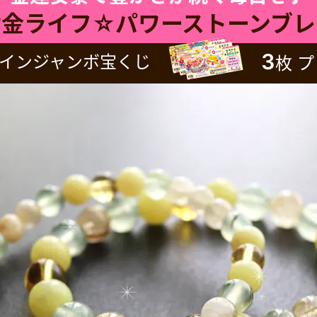
黄金ライフ☆
パワーストーンブレ
3
インジャンボ
宝くじ
枚
プ