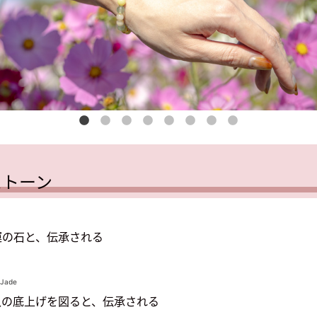
ストーン
運の石と、伝承される
 Jade
入の底上げを図ると、伝承される