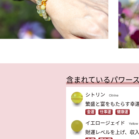
含まれているパワー
シトリン
Citrine
繁盛と富をもたらす幸
金運
仕事運
健康運
イエロージェイド
Yellow
財運レベルを上げ、収