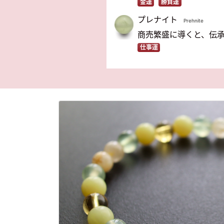
金運
勝負運
プレナイト
Prehnite
商売繁盛に導くと、伝
仕事運