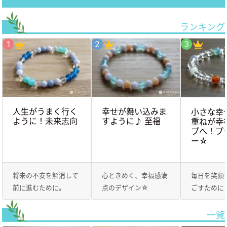
ランキング
人生がうまく行く
幸せが舞い込みま
小さな幸
ように！未来志向
すように♪ 至福
重ねが幸
プへ！プ
ー☆
将来の不安を解消して
心ときめく、幸福感満
毎日を笑顔
前に進むために。
点のデザイン☆
ごすために
一覧