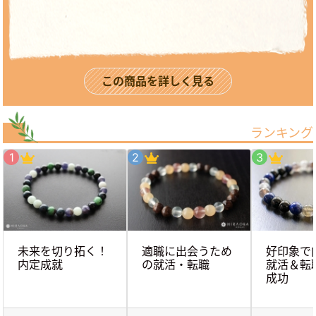
この商品を詳しく見る
ランキング
未来を切り拓く！
適職に出会うため
好印象で
内定成就
の就活・転職
就活＆転
成功