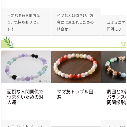
不要な悪縁を断ち切
イヤな人は遠ざけ、お
り、気持ちもリセッ
金には恵まれるための
コミュニケ
ト！
組合せ！
円滑に♪
一覧
面倒な人間関係で
ママ友トラブル回
周囲との
悩まないための対
避
バランス
人運
間関係形