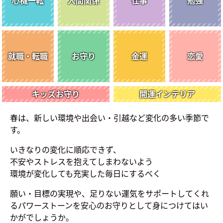
心機
一転
人間
関係
仕事
勉強
就職・
転職
お守り
金運
恋愛
キッズ
お守り
開運
インテリア
春は、新しい環境や出会い・引越など変化の多い季節で
す。
いきなりの変化に順応できず、
不安やストレスを抱えてしまわないよう
環境が変化しても充実した毎日にするべく
願い・目標の実現や、足りない運気をサポートしてくれ
る
パワーストーンを安心のお守りとして身につけてはい
かがでしょうか。