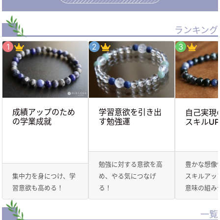
ランキング
成績アップのため
学習意欲を引き出
自己実現
の学業成就
す勉強運
スキルUP
勉強に対する意欲を高
豊かな想像
集中力を身につけ、学
め、やる気につなげ
スキルアッ
習意欲も高める！
る！
意味の組み
一覧