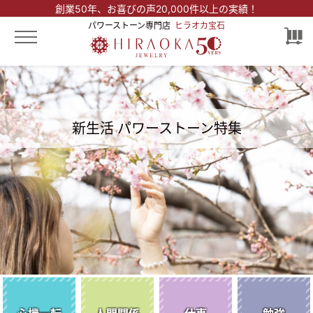
創業50年、
お喜びの声20,000件以上の実績！
パワーストーン専門店
ヒラオカ宝石
新生活
パワーストーン特集