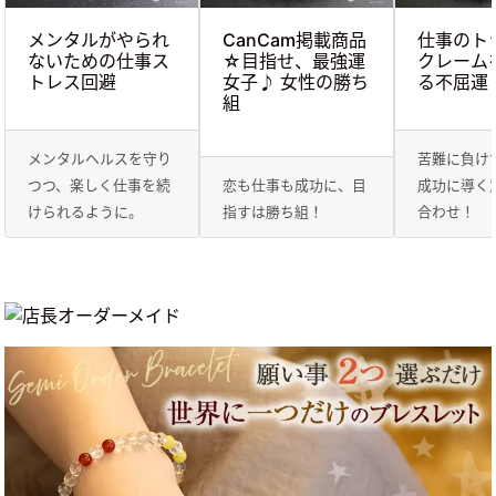
メンタルがやられ
CanCam掲載商品
仕事のト
ないための仕事ス
☆目指せ、最強運
クレーム
トレス回避
女子♪ 女性の勝ち
る不屈運
組
メンタルヘルスを守り
苦難に負け
つつ、楽しく仕事を続
恋も仕事も成功に、目
成功に導く
けられるように。
指すは勝ち組！
合わせ！