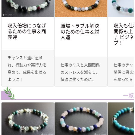
収入倍増につなげ
収入も仕
職場トラブル解決
るための仕事＆商
関係も上
のための仕事＆対
売運
♪ ビジ
人運
プ！
チャンスと運に恵ま
れ、行動力や実行力を
仕事のミスと人間関係
仕事のチャ
高めて、成果を出せる
のストレスを減らし、
関係に恵ま
ように！
快適に働くために。
を願って☆
一覧