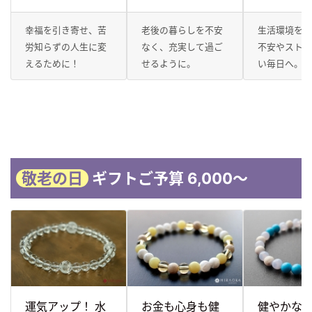
幸福を引き寄せ、苦
老後の暮らしを不安
生活環境を整
労知らずの人生に変
なく、充実して過ご
不安やスト
えるために！
せるように。
い毎日へ。
敬老の日
ギフトご予算 6,000～
運気アップ！ 水
お金も心身も健
健やかな