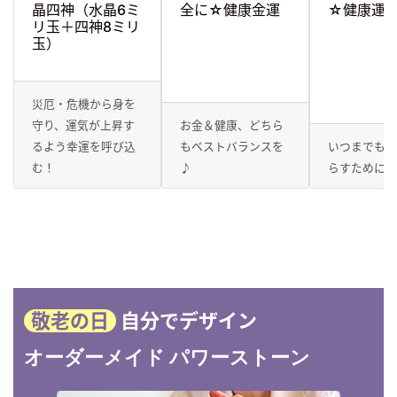
晶四神（水晶6ミ
全に☆健康金運
☆健康運
リ玉＋四神8ミリ
玉）
災厄・危機から身を
守り、運気が上昇す
お金＆健康、どちら
るよう幸運を呼び込
もベストバランスを
いつまでも
む！
♪
らすために
敬老の日
自分でデザイン
オーダーメイド
パワーストーン