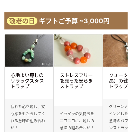
敬老の日
ギフトご予算 ~3,000円
心地よい癒しの
ストレスフリー
クォーツ
リラックス☆ス
を願った安らぎ
晶）の健
トラップ
ストラップ
トラップ
疲れた心を癒し、安
グリーンメノ
心感をもたらしてく
イライラの気持ちを
インとした
れる意味の組み合わ
ニコニコに、癒しの
意味のパワー
せ！
意味の組み合わせ！
ンストラッ