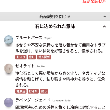
続きを読む≫
商品説明を閉じる
石に込められた意味
ブルートパーズ
Topaz
あせりや不安な気持ちを落ち着かせて無用なトラブ
ルを退け、悪い状況を好転させると、伝承される。
お守り
癒し
対人関係
ゼオライト
Zeolite
浄化石として悪い環境から身を守り、ネガティブな
感情を和らげて、粘り強さや精神力を養うと、伝承
される。
健康運
お守り
癒し
ラベンダージェイド
Lavender Jade
問題解決のための感性を鋭くし冷静に対処すること