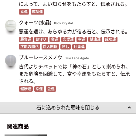
によって、よい知らせをもたらすと、伝承される。
幸運
成功運
クォーツ(水晶)
Rock Crystal
悪運を退け、あらゆる力が宿る石と、伝承される。
勝負運
お守り
金運
恋愛運
幸運
健康運
成功運
才能の開花
対人関係
癒し
仕事運
ブルーレースメノウ
Blue Lace Agate
古代よりチベットでは「神の石」として崇められ、
また危険を回避して、富や幸運をもたらすと、伝承
される。
健康運
幸運
金運
石に込められた意味を閉じる
関連商品