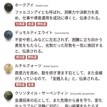
ホークアイ
Hawks eye
ファルコンアイとも呼ばれ、洞察力や決断力を高
め、仕事や資産運用を成功に導くと、伝承される。
仕事運
金運
勝負運
デュモルティエライト
Dumortierite
不安や悲しみなどに左右されず、困難に立ち向かう
勇気をもたらし、劣勢だった形勢を一気に挽回する
と、伝承される。
成功運
勝負運
ルチルクォーツ
Rutile Quartz
直感力を高め、勘を研ぎ澄ます石として、また金線
が入っているので、「金銭入る」と、伝承される。
勝負運
金運
クリソタイル・サーペンティン
Chrysotile Serpentine
金運招来の石として、また危険から身を守り、変化
やトラブルに冷静に対応し、良い結果をもたらす