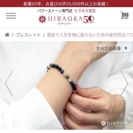
創業50年、
お喜びの声20,000件以上の実績！
パワーストーン専門店
ヒラオカ宝石
ブレスレット
借金で人生を棒に振らないための金欠防止パワ