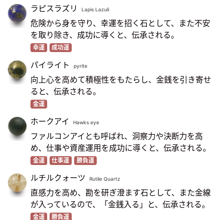
ラピスラズリ
Lapis Lazuli
危険から身を守り、幸運を招く石として、また不安
を取り除き、成功に導くと、伝承される。
幸運
成功運
パイライト
pyrite
向上心を高めて積極性をもたらし、金銭を引き寄せ
ると、伝承される。
金運
ホークアイ
Hawks eye
ファルコンアイとも呼ばれ、洞察力や決断力を高
め、仕事や資産運用を成功に導くと、伝承される。
金運
仕事運
勝負運
ルチルクォーツ
Rutile Quartz
直感力を高め、勘を研ぎ澄ます石として、また金線
が入っているので、「金銭入る」と、伝承される。
金運
勝負運