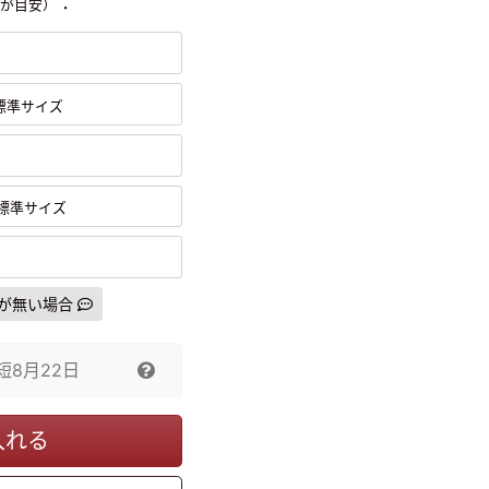
：
mが目安）
標準サイズ
標準サイズ
が無い場合
短
8月22日
入れる