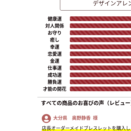
デザイン
アレ
健康運
対人関係
お守り
癒し
幸運
恋愛運
金運
仕事運
成功運
勝負運
才能の開花
すべての商品のお喜びの声（レビュー
大分県 奥野静香 様
店長オーダーメイドブレスレットを購入し