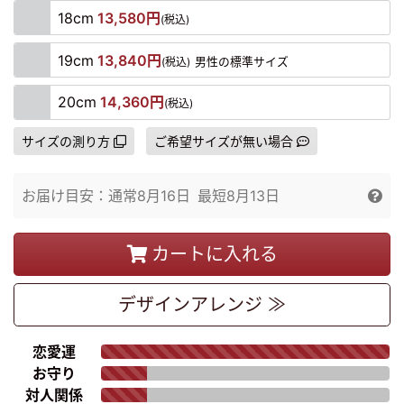
18cm
13,580円
(税込)
19cm
13,840円
(税込)
男性の標準サイズ
20cm
14,360円
(税込)
サイズの測り方
ご希望サイズが無い場合
お届け目安：
通常
8月16日
最短
8月13日
カートに入れる
デザイン
アレンジ ≫
恋愛運
お守り
対人関係