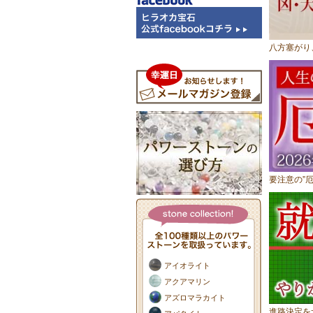
八方塞がり
要注意の”
アイオライト
アクアマリン
アズロマラカイト
進路決定を