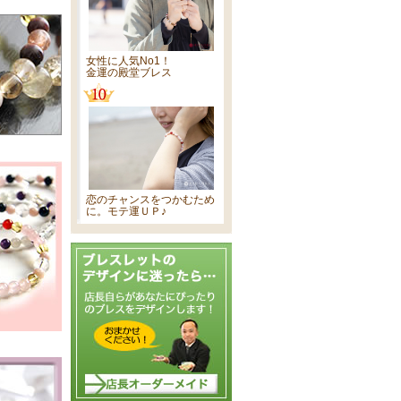
女性に人気No1！
金運の殿堂ブレス
恋のチャンスをつかむため
に。モテ運ＵＰ♪