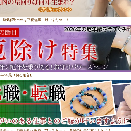
、運気低迷の年を平穏無事に過ごすために！
厄年”を乗り切る組合せ！
サポート。就職活動・転職パワーストーン。希望の仕事に就くために！