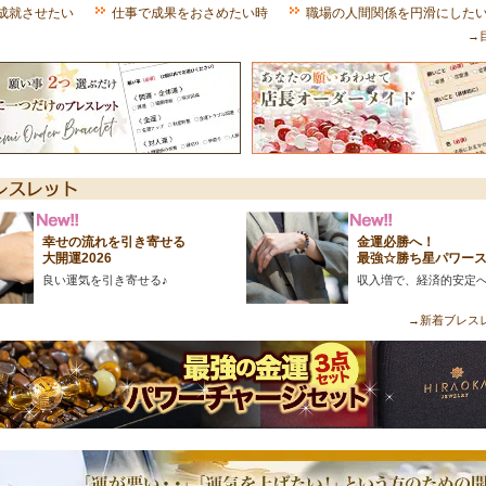
成就させたい
仕事で成果をおさめたい時
職場の人間関係を円滑にした
→
幸せの流れを引き寄せる
金運必勝へ！
大開運2026
最強☆勝ち星パワー
良い運気を引き寄せる♪
収入増で、経済的安定
→新着ブレス