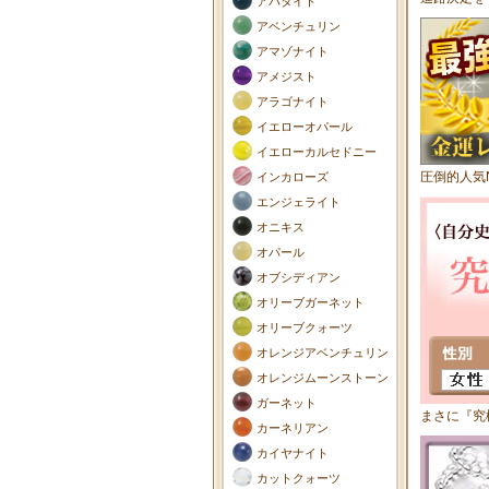
アパタイト
アベンチュリン
アマゾナイト
アメジスト
アラゴナイト
イエローオパール
イエローカルセドニー
圧倒的人気
インカローズ
エンジェライト
オニキス
オパール
オブシディアン
オリーブガーネット
オリーブクォーツ
オレンジアベンチュリン
オレンジムーンストーン
ガーネット
まさに『究
カーネリアン
カイヤナイト
カットクォーツ