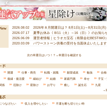
2026.08.02
2026年８月開運日は？ 8月1日(土)～8月31日(月)
 New
2026.07.17
夏季お休み《 8/11（火）～16（日）》のお知ら
2026.06.09
運営者情報｜ヒラオカ宝石（有限会社BESTIMO
2020.03.09
パワーストーン供養の受付を当面休止いたします
次の幸運日はいつ！？→幸運日を確認する
開運
仕事・商売
転職・就職
願望成就
勉強
合格
復縁・復活愛
縁結び
結婚
家庭円満
幸せ
子宝・
関係
厄除け
星除け
お守り
癒し
誕生石
九星
→
につなげたい
収入を増やしたい
不運を断ち切りたい時