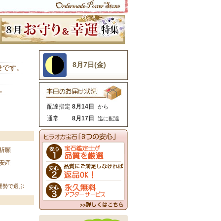
8月7日(金)
せです。
）
。
配達指定
8月14日
から
通常
8月17日
迄に配達
祈願
安産
運勢で選ぶ