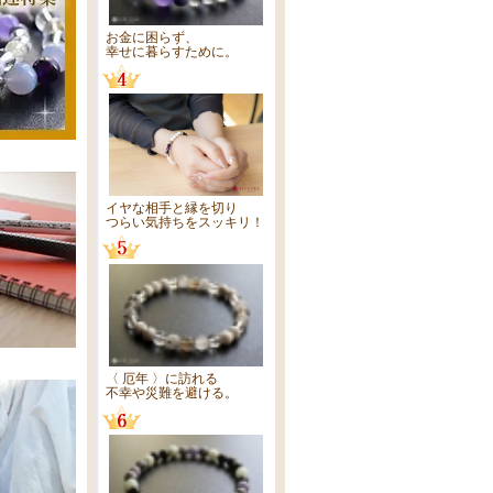
お金に困らず、
幸せに暮らすために。
イヤな相手と縁を切り
つらい気持ちをスッキリ！
〈 厄年 〉に訪れる
不幸や災難を避ける。