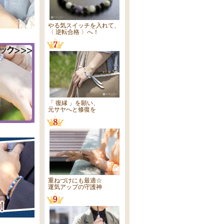
やる気スイッチを入れて、
〈 逆転合格 〉へ！
「 復縁 」を願い、
元サヤへと修復を
重ねづけにも最適☆
運気アップの守護神