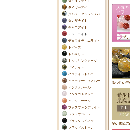
ダイオプサイド
人気の
タイガーアイ
パワー
ダルメシアンジャスパー
タンザナイト
チャロアイト
チューライト
ブ
デュモルティエライト
トパーズ
トルマリン
トルマリンクォーツ
パイライト
ハウライトトルコ
ピクチャージャスパー
希少性の高
ピンクオパール
ピンクカルセドニー
ピンクコーラル
フォスフォシデライト
プラシオライト
ブラックスピネル
希少価値の
ブラッドストーン