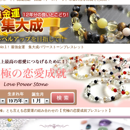
No.1！ 最強金運 集大成パワーストーンブレスレット
極』とも言える恋愛運の組み合わせの【 究極の恋愛成就ブレスレット 】