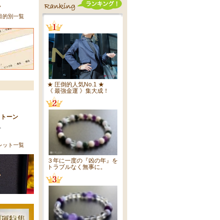
い
目的別一覧
★ 圧倒的人気No.1 ★
《 最強金運 》集大成！
ストーン
へ
レット一覧
３年に一度の『凶の年』を
トラブルなく無事に。