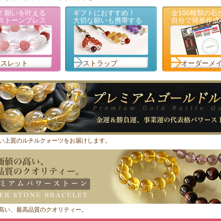
！願いを叶える
ギフトにおすすめ！
全100種類の石
ストーンブレス
大切な願いも携帯する
自分で簡単作成
レスレット
ストラップ
オーダーメ
い上質のルチルクォーツをお届けします。
高い、最高品質のクオリティー。