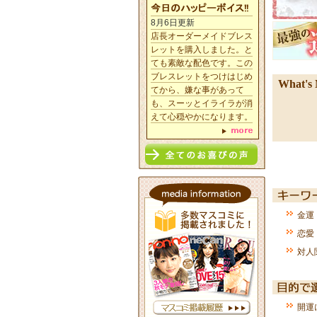
8月6日更新
店長オーダーメイドブレス
レットを購入しました。と
ても素敵な配色です。この
ブレスレットをつけはじめ
What's
てから、嫌な事があって
も、スーッとイライラが消
えて心穏やかになります。
金運
恋愛
対人
開運